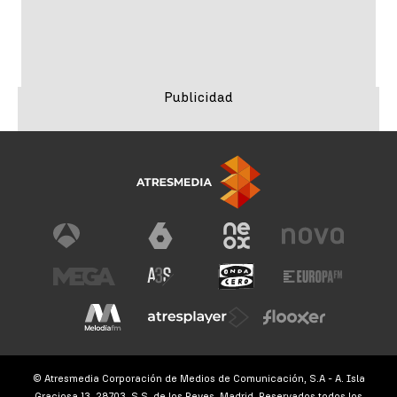
© Atresmedia Corporación de Medios de Comunicación, S.A - A. Isla
Graciosa 13, 28703, S.S. de los Reyes, Madrid. Reservados todos los