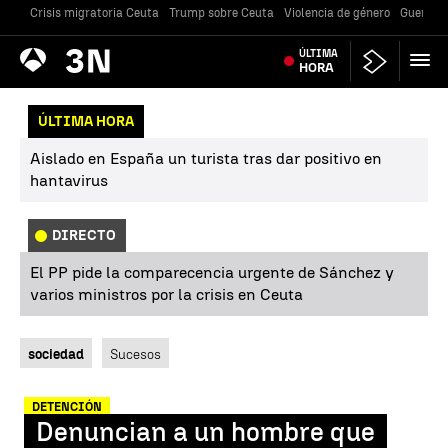
Crisis migratoria Ceuta
Trump sobre Ceuta
Violencia de género
Guerra U
Antena
ÚLTIMA
Noticias
3
HORA
ÚLTIMA HORA
Aislado en España un turista tras dar positivo en
hantavirus
DIRECTO
El PP pide la comparecencia urgente de Sánchez y
varios ministros por la crisis en Ceuta
sociedad
Sucesos
DETENCIÓN
Denuncian a un hombre que