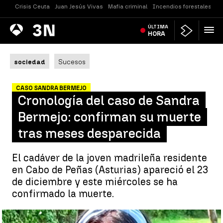
Crisis Ceuta
Juan Jesús Vivas
Mafia criminal
Incendios forestales
Vi
Antena
ÚLTIMA
Noticias
3
HORA
sociedad
Sucesos
CASO SANDRA BERMEJO
Cronología del caso de Sandra
Bermejo: confirman su muerte
tras meses desparecida
El cadáver de la joven madrileña residente
en Cabo de Peñas (Asturias) apareció el 23
de diciembre y este miércoles se ha
confirmado la muerte.
Cronología del caso de Sandra Bermejo: hallada sin vida tras