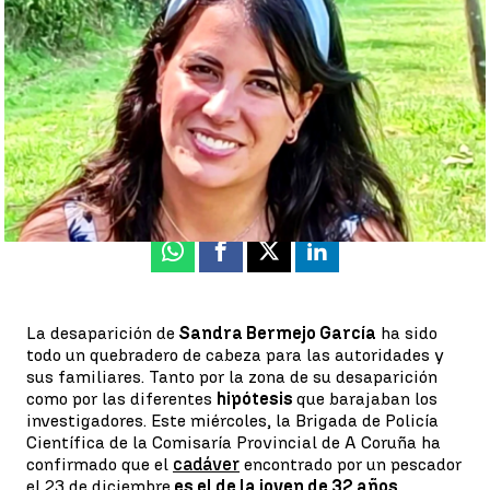
meses desparecida |
Antena 3 Noticias
Luis Alcantud
Publicado:
04 de enero de 2023, 15:39
Whatsapp
Facebook
X
Linkedin
La desaparición de
Sandra Bermejo García
ha sido
todo un quebradero de cabeza para las autoridades y
sus familiares. Tanto por la zona de su desaparición
como por las diferentes
hipótesis
que barajaban los
investigadores. Este miércoles, la Brigada de Policía
Científica de la Comisaría Provincial de A Coruña ha
confirmado que el
cadáver
encontrado por un pescador
el 23 de diciembre
es el de la joven de 32 años