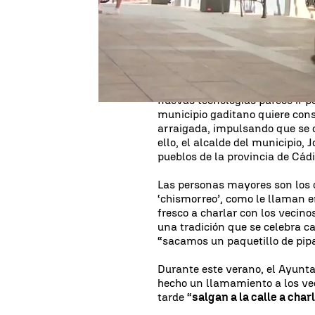
Patrimonio de la Humanidad p
Al caer la tarde, los vecinos d
resto de España, sacan las sil
el sol, para hablar con otros v
Una
práctica habitual en los
nuevas tecnologías parece ir p
municipio gaditano quiere cons
arraigada, impulsando que se 
ello, el alcalde del municipio,
pueblos de la provincia de Cádi
Las personas mayores son los 
‘chismorreo’, como le llaman e
fresco a charlar con los vecino
una tradición que se celebra c
“sacamos un paquetillo de pipa
Durante este verano, el Ayunta
hecho un llamamiento a los vec
tarde “
salgan a la calle a char