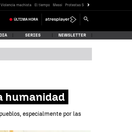
Violencia machista
El tiempo
Messi
Protestas Sóller
Crisis Ceuta
ÚLTIMA
HORA
DIA
SERIES
NEWSLETTER
 la humanidad
 pueblos, especialmente por las