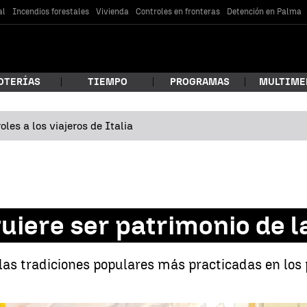
al
Incendios forestales
Vivienda
Controles en fronteras
Detención en Palma
OTERÍAS
TIEMPO
PROGRAMAS
MULTIME
les a los viajeros de Italia
 estás buscando?
quiere ser patrimonio de
 las tradiciones populares más practicadas en los
car