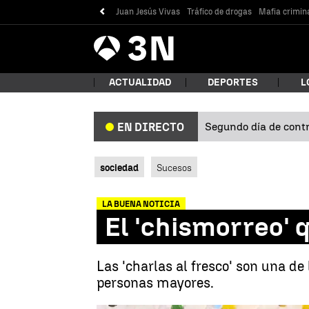
Juan Jesús Vivas
Tráfico de drogas
Mafia crimin
Antena
Noticias
3
ACTUALIDAD
DEPORTES
L
Segundo día de contro
EN DIRECTO
¿Qué
sociedad
Sucesos
LA BUENA NOTICIA
El 'chismorreo' 
Las 'charlas al fresco' son una de
personas mayores.
Bus