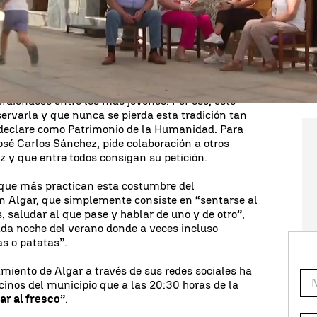
or la Unesco
.
e este municipio, y de otros muchos lugares del
las a las puertas de sus casas cuando va cayendo
ecinos y
‘tomar el fresco
’.
 meses de verano
y que, con la llegada de las
erdiéndose entre los más jóvenes. Por eso, este
ervarla y que nunca se pierda esta tradición tan
declare como Patrimonio de la Humanidad. Para
 José Carlos Sánchez, pide colaboración a otros
z y que entre todos consigan su petición.
que más practican esta costumbre del
n Algar, que simplemente consiste en “sentarse al
s, saludar al que pase y hablar de uno y de otro”,
ada noche del verano donde a veces incluso
s o patatas”.
miento de Algar a través de sus redes sociales ha
inos del municipio que a las 20:30 horas de la
lar al fresco
”.