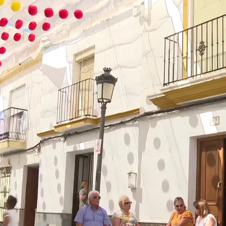
El 'chismorr
Whatsapp
Facebook
X
Linkedin
 21:04
 sierra gaditana de solo 1.400 habitantes,
Algar
,
las ‘charlas al fresco’ sean declaradas como