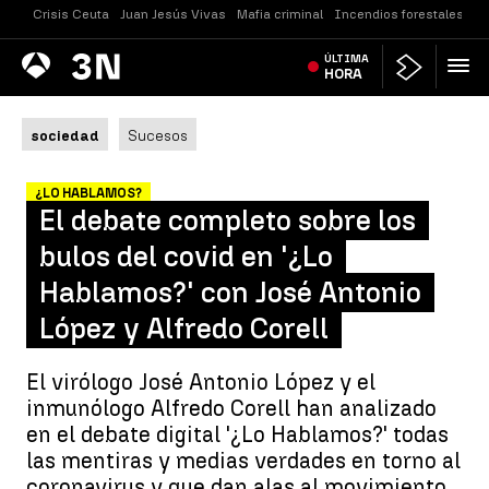
Crisis Ceuta
Juan Jesús Vivas
Mafia criminal
Incendios forestales
Vi
Antena
ÚLTIMA
Noticias
3
HORA
sociedad
Sucesos
¿LO HABLAMOS?
El debate completo sobre los
bulos del covid en '¿Lo
Hablamos?' con José Antonio
López y Alfredo Corell
El virólogo José Antonio López y el
inmunólogo Alfredo Corell han analizado
en el debate digital '¿Lo Hablamos?' todas
las mentiras y medias verdades en torno al
coronavirus y que dan alas al movimiento