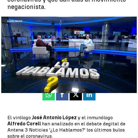
negacionista.
Bulos sobre el covid al descubierto en el debate digital '¿Lo
Hablamos?', streaming en directo |
antena3noticias.com
Belén Montero |
Mónica Prado
Actualizado:
19 de enero de 2022, 19:02
Publicado:
19 de enero de 2022, 17:29
Whatsapp
Facebook
X
Linkedin
El virólogo
José Antonio López
y el inmunólogo
Alfredo Corell
han analizado en el debate degital de
Antena 3 Noticias '¿Lo Hablamos?' los últimos bulos
sobre el coronavirus.