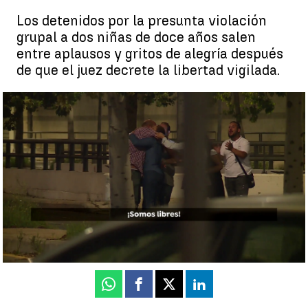
Los detenidos por la presunta violación
grupal a dos niñas de doce años salen
entre aplausos y gritos de alegría después
de que el juez decrete la libertad vigilada.
Los menores acusados de la violación en Burjassot salen entre
aplausos de familiares tras quedar en libertad vigilada: "Son
unos guerreros" |
Aplausos para los menores tras quedar en
libertad vigilada por la presunta violación en Burjassot: "Son
unos guerreros"
Antena 3 Noticias
Publicado:
20 de mayo de 2022, 08:43
Whatsapp
Facebook
X
Linkedin