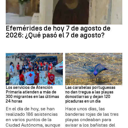
Efemérides
Efemérides de hoy 7 de agosto de
2026: ¿Qué pasó el 7 de agosto?
Crisis migratoria
PAÍS VASCO
Los servicios de Atención
Las carabelas portuguesas
Primaria atienden a más de
no dan tregua a las playas
300 migrantes en las últimas
donostiarras y dejan 120
24 horas
picaduras en un día
En el día de hoy, se han
Hace unos días, las
realizado 186 asistencias
banderas rojas de las tres
en varios puntos de la
playas ondeaban para
Ciudad Autónoma, aunque
avisar a los bañistas del