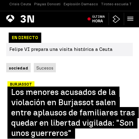
Crisis Ceuta
Playas Donosti
Explosión Damasco
Tiroteo escuela Taila
Antena
ÚLTIMA
Noticias
3
HORA
EN DIRECTO
Felipe VI prepara una visita histórica a Ceuta
sociedad
Sucesos
BURJASSOT
Los menores acusados de la
violación en Burjassot salen
entre aplausos de familiares tras
quedar en libertad vigilada: "Son
unos guerreros"