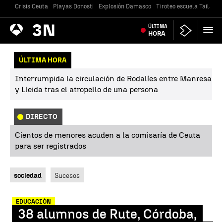
Crisis Ceuta
Playas Donosti
Explosión Damasco
Tiroteo escuela Tailandi
Antena
ÚLTIMA
Noticias
3
HORA
ÚLTIMA HORA
Interrumpida la circulación de Rodalíes entre Manresa
y Lleida tras el atropello de una persona
DIRECTO
Cientos de menores acuden a la comisaría de Ceuta
para ser registrados
sociedad
Sucesos
EDUCACIÓN
38 alumnos de Rute, Córdoba,