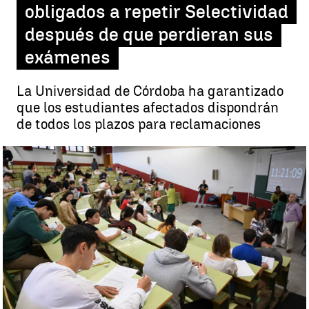
obligados a repetir Selectividad
después de que perdieran sus
exámenes
La Universidad de Córdoba ha garantizado
que los estudiantes afectados dispondrán
de todos los plazos para reclamaciones
38 alumnos de Rute, Córdoba, obligados a repetir Selectividad
después de que perdieran sus exámenes |
EFE
Jorge Martínez
Actualizado:
23 de junio de 2023, 13:20
Publicado:
23 de junio de 2023, 12:55