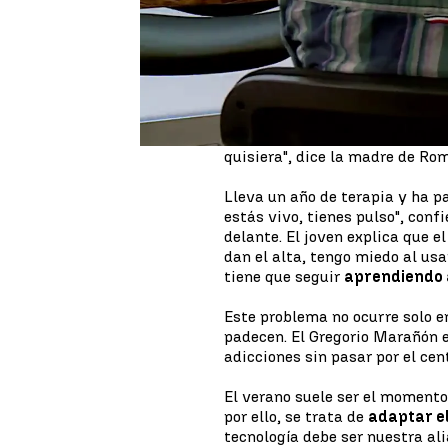
Román tuvo su primer ataque 
al colegio tras la pandemia: "E
Algo no anda bien en su conduc
Sus padres pidieron ayuda a lo
adicción a los videojuegos
. "
quisiera", dice la madre de Ro
Lleva un año de terapia y ha p
estás vivo, tienes pulso", conf
delante. El joven explica que e
dan el alta, tengo miedo al usa
tiene que seguir
aprendiendo 
Este problema no ocurre solo 
padecen. El Gregorio Marañón 
adicciones sin pasar por el cen
El verano suele ser el momento
por ello, se trata de
adaptar e
tecnología debe ser nuestra al