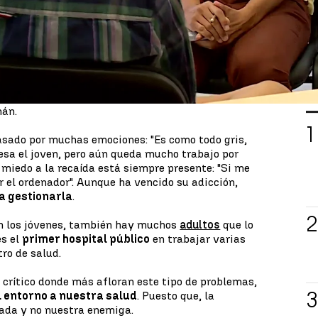
de ansiedad
con 13 años
. Se produjo a incorporarse
s como un cortocircuito, no puedes hacer nada".
ta y se pasaba los días jugando en el ordenador.
s profesionales y fue diagnosticado con una
L
Estaba muy grave, te contaba que lo dejaba cuando
mán.
asado por muchas emociones: "Es como todo gris,
iesa el joven, pero aún queda mucho trabajo por
l miedo a la recaída está siempre presente: "Si me
r el ordenador". Aunque ha vencido su adicción,
a gestionarla
.
en los jóvenes, también hay muchos
adultos
que lo
es el
primer hospital público
en trabajar varias
tro de salud.
 crítico donde más afloran este tipo de problemas,
l entorno a nuestra salud
. Puesto que, la
iada y no nuestra enemiga.