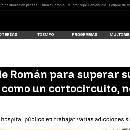
Unido liberación presos
Guerra Ucrania
Muere Pepe Habichuela
Eclipse de s
OTERÍAS
TIEMPO
PROGRAMAS
MULTIME
 estás buscando?
de Román para superar su
 como un cortocircuito, 
hospital público en trabajar varias adicciones si
ar