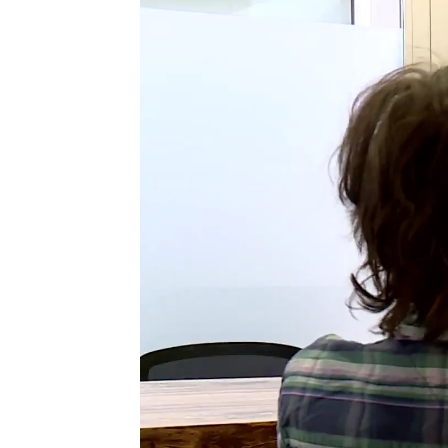
La adicción al móvil y los videoj
Zaira González
Publicado:
21 de agosto de 2022, 22:49
Después del verano, los exper
tecnologías, sobre todo en los 
Madrid, se ha desarrollado un