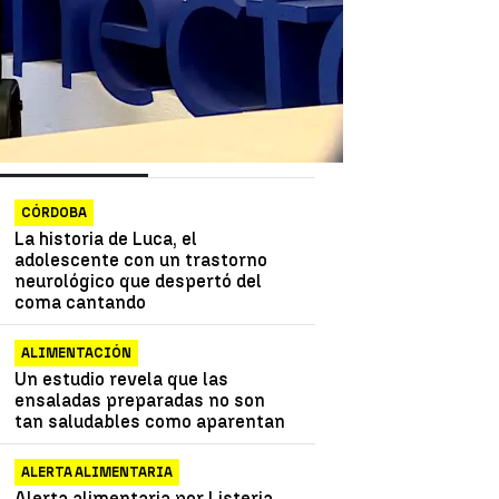
as más vistas
Lo último
CÓRDOBA
La historia de Luca, el
adolescente con un trastorno
neurológico que despertó del
coma cantando
ALIMENTACIÓN
Un estudio revela que las
ensaladas preparadas no son
tan saludables como aparentan
ALERTA ALIMENTARIA
Alerta alimentaria por Listeria