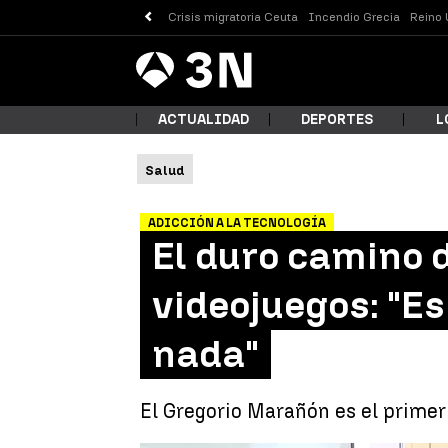
Crisis migratoria Ceuta
Incendio Grecia
Reino 
Antena
Noticias
3
ACTUALIDAD
DEPORTES
L
Salud
¿Qué
ADICCIÓN A LA TECNOLOGÍA
El duro camino 
videojuegos: "Es
nada"
El Gregorio Marañón es el primer 
Busc