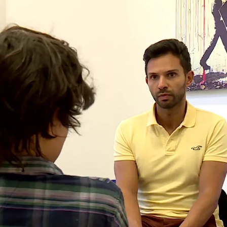
uegos se incrementa con la llegada del verano |
La adicción al móvil y los 
Whatsapp
Facebook
X
Linkedin
tos detectan un aumento de
adicciones
a las
jóvenes. En el Hospital Gregorio Marañón, en
sistema pionero para tratarlas
.