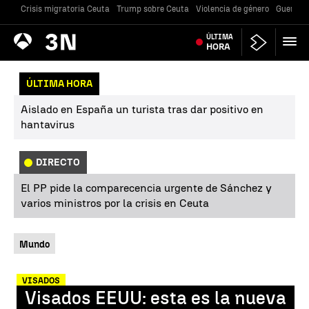
Crisis migratoria Ceuta
Trump sobre Ceuta
Violencia de género
Guerra U
Antena
ÚLTIMA
Noticias
3
HORA
ÚLTIMA HORA
Aislado en España un turista tras dar positivo en
hantavirus
DIRECTO
El PP pide la comparecencia urgente de Sánchez y
varios ministros por la crisis en Ceuta
Mundo
VISADOS
Visados EEUU: esta es la nueva