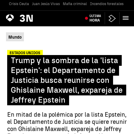
Crisis Ceuta
Juan Jesús Vivas
Mafia criminal
Incendios forestales
Vivi
Antena
ÚLTIMA
Noticias
3
HORA
Mundo
ESTADOS UNIDOS
Trump y la sombra de la 'lista
Epstein': el Departamento de
Justicia busca reunirse con
Ghislaine Maxwell, expareja de
Jeffrey Epstein
En mitad de la polémica por la lista Epstein,
el Departamento de Justicia se quiere reunir
con Ghislaine Maxwell, expareja de Jeffrey