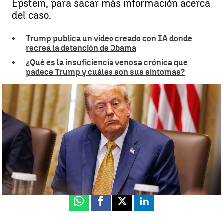
Epstein, para sacar más información acerca
del caso.
Trump publica un vídeo creado con IA donde
recrea la detención de Obama
¿Qué es la insuficiencia venosa crónica que
padece Trump y cuáles son sus síntomas?
Trump y la sombra de la 'lista Epstein': la administración hablará
con Ghislaine Maxwell, expareja de Jeffrey Epstein |
Europa Press
Beni López
Publicado:
22 de julio de 2025, 21:47
Whatsapp
Facebook
X
Linkedin