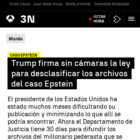
Crisis Ceuta
Juan Jesús Vivas
Mafia criminal
Incendios forestales
Vivi
Antena
ÚLTIMA
Noticias
3
HORA
Mundo
CASO EPSTEIN
Trump firma sin cámaras la ley
para desclasificar los archivos
del caso Epstein
El presidente de los Estados Unidos ha
estado muchos meses dificultando su
publicación y minimizando lo que allí se
podría encontrar. Ahora el Departamento de
Justicia tiene 30 días para difundir los
archivos del millonario pederasta que se