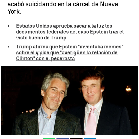
acabó suicidando en la cárcel de Nueva
York.
Estados Unidos aprueba sacar a la luz los
documentos federales del caso Epstein tras el
visto bueno de Trump
Trump afirma que Epstein "inventaba memes"
sobre él y pide que "averigüen la relación de
Clinton" con el pederasta
Trump da luz verde para publicar los archivos del caso Epstein |
Getty
Araceli Infante
Actualizado:
20 de noviembre de 2025, 09:57
Publicado:
20 de noviembre de 2025, 07:21