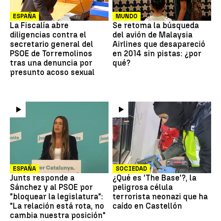
ESPAÑA
MUNDO
La Fiscalía abre
Se retoma la búsqueda
diligencias contra el
del avión de Malaysia
secretario general del
Airlines que desapareció
PSOE de Torremolinos
en 2014 sin pistas: ¿por
tras una denuncia por
qué?
presunto acoso sexual
ESPAÑA
SOCIEDAD
Junts responde a
¿Qué es 'The Base'?, la
Sánchez y al PSOE por
peligrosa célula
"bloquear la legislatura":
terrorista neonazi que ha
"La relación está rota, no
caído en Castellón
cambia nuestra posición"