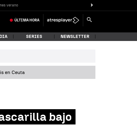
nes verano
ÚLTIMA
HORA
DIA
SERIES
NEWSLETTER
sis en Ceuta
ascarilla bajo