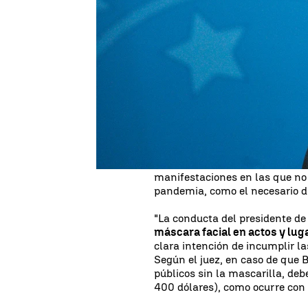
Un juez federal determinó este
Bolsonaro
, deberá usar la má
en
público
, algo que el gober
La decisión fue dictada por el 
Distrito Federal de Brasilia, 
las mascarillas en lugares pú
autoridades locales. Bolsonaro
virus
y su gravedad, ha circula
clara violación de esas reglas,
manifestaciones en las que no
pandemia, como el necesario d
"La conducta del presidente de
máscara facial en actos y lu
clara intención de incumplir las
Según el juez, en caso de que 
públicos sin la mascarilla, de
400 dólares), como ocurre con t