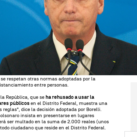
 martes que el presidente brasileño,
Jair
scara preventiva contra el coronavirus cuando esté
nante se ha negado a hacer en diversas ocasiones.
magistrado Renato Borelli, de un tribunal del
donde desde marzo pasado
es obligatorio el uso de
blicos
, según un decreto dictado por las
, uno de los
mandatarios más negacionistas del
do a menudo por Brasilia sin la máscara, en una
 así como ha participado en actos y
 se respetan otras normas adoptadas por la
istanciamiento entre personas.
 la República, que se
ha rehusado a usar la
gares públicos
en el Distrito Federal, muestra una
 reglas", dice la decisión adoptada por Borelli.
Bolsonaro insista en presentarse en lugares
berá ser multado en la suma de 2.000 reales (unos
odo ciudadano que reside en el Distrito Federal.