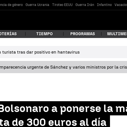
encia de género
Guerra Ucrania
Tiroteo EEUU
Guerra Irán
Infantino
Vacacio
OTERÍAS
TIEMPO
PROGRAMAS
MULTIME
turista tras dar positivo en hantavirus
 estás buscando?
omparecencia urgente de Sánchez y varios ministros por la cri
 Bolsonaro a ponerse la m
car
a de 300 euros al día