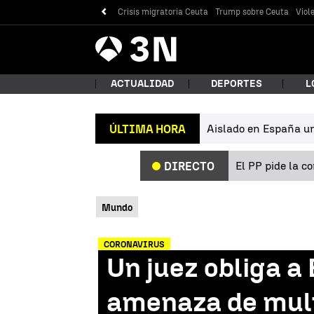
Crisis migratoria Ceuta
Trump sobre Ceuta
Viol
Antena
Noticias
3
ACTUALIDAD
DEPORTES
L
Aislado en España un 
ÚLTIMA HORA
¿Qué
El PP pide la c
DIRECTO
Mundo
CORONAVIRUS
Un juez obliga a
Bus
amenaza de mult