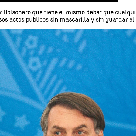
ir Bolsonaro que tiene el mismo deber que cualqui
os actos públicos sin mascarilla y sin guardar el 
Un juez obliga a Bolsonaro a ponerse la mascarilla bajo ame
Whatsapp
Facebook
X
Linkedin