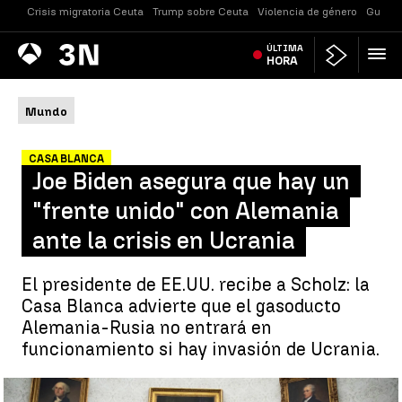
Crisis migratoria Ceuta
Trump sobre Ceuta
Violencia de género
Guerra
Antena
ÚLTIMA
Noticias
3
HORA
Mundo
CASA BLANCA
Joe Biden asegura que hay un
"frente unido" con Alemania
ante la crisis en Ucrania
El presidente de EE.UU. recibe a Scholz: la
Casa Blanca advierte que el gasoducto
Alemania-Rusia no entrará en
funcionamiento si hay invasión de Ucrania.
Biden asegura que hay un "frente unido" con Scholz ante la crisis