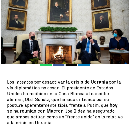
en Ucrania |
Efe
Antena 3 Noticias
Publicado:
07 de febrero de 2022, 21:49
Whatsapp
Facebook
X
Linkedin
Los intentos por desactivar la
crisis de Ucrania
por la
vía diplomática no cesan. El presidente de Estados
Unidos ha recibido en la Casa Blanca al canciller
alemán, Olaf Scholz, que ha sido criticado por su
postura aparentemente tibia frente a Putin, que
hoy
se ha reunido con Macron
. Joe Biden ha asegurado
que ambos actúan como un "frente unido" en lo relativo
a la crisis en Ucrania.