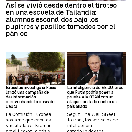
Así se vivió desde dentro el tiroteo
en una escuela de Tailandia:
alumnos escondidos bajo los
pupitres y pasillos tomados por el
pánico
Desinformación rusa
OTAN
Bruselas investiga si Rusia
La inteligencia de EE.UU. cree
lanzó una campaña de
que Putin podría poner a
desinformación
prueba a la OTAN con un
aprovechando la crisis de
ataque limitado contra un
Ceuta
país aliado
La Comisión Europea
Según The Wall Street
sostiene que canales
Journal, los servicios de
vinculados al Kremlin
inteligencia
amplificaron la crisis
estadounidenses