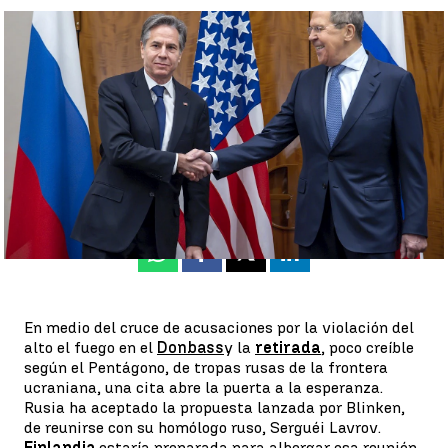
Los intentos por evitar la guerra en Ucrania continúan |
Efe
Susana Román
Publicado:
18 de febrero de 2022, 10:41
Whatsapp
Facebook
X
Linkedin
En medio del cruce de acusaciones por la violación del
alto el fuego en el
Donbass
y la
retirada
, poco creíble
según el Pentágono, de tropas rusas de la frontera
ucraniana, una cita abre la puerta a la esperanza.
Rusia ha aceptado la propuesta lanzada por Blinken,
de reunirse con su homólogo ruso, Serguéi Lavrov.
Finlandia
estaría preparada para albergar esa reunión