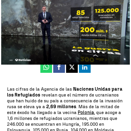
evacuados por corredores |
Ángel Carreira
Paula V. Sisó
Publicado:
13 de marzo de 2022, 14:27
Whatsapp
Facebook
X
Linkedin
Las cifras de la Agencia de las
Naciones Unidas para
los Refugiados
revelan que el número de ucranianos
que han huido de su país a consecuencia de la invasión
rusa se eleva ya a
2,69 millones
. Más de la mitad de
este éxodo ha llegado a la vecina
Polonia
, que acoge a
1,6 millones de refugiados ucranianos, mientras que
246.000 se encuentran en Hungría, 195.000 en
Eslovaquia, 105.000 en Rusia, 104.000 en Moldavia,