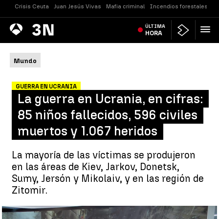
Crisis Ceuta
Juan Jesús Vivas
Mafia criminal
Incendios forestales
Vi
Antena
ÚLTIMA
Noticias
3
HORA
Mundo
GUERRA EN UCRANIA
La guerra en Ucrania, en cifras:
85 niños fallecidos, 596 civiles
muertos y 1.067 heridos
La mayoría de las víctimas se produjeron
en las áreas de Kiev, Jarkov, Donetsk,
Sumy, Jersón y Mikolaiv, y en las región de
Zitomir.
La guerra en Ucrania, en cifras: 85 niños fallecidos y 125.000