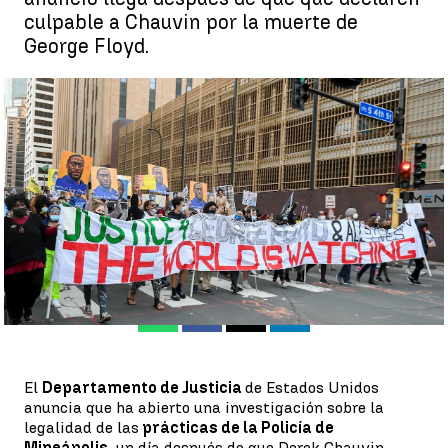
culpable a Chauvin por la muerte de
George Floyd.
Estados Unidos abre una investigación sobre la legalidad de las
prácticas de la Policía de Minneapolis |
efe
Antena 3 Noticias |
José Ángel Abad
Publicado:
21 de abril de 2021, 19:22
Whatsapp
Facebook
X
Linkedin
El
Departamento de Justicia
de Estados Unidos
anuncia que ha abierto una investigación sobre la
legalidad de las
prácticas de la Policía de
Mineápolis,
un día después de que Derek Chauvin,