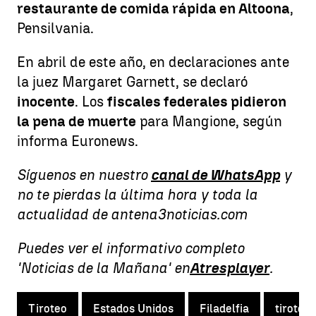
restaurante de comida rápida en Altoona
,
Pensilvania.
En abril de este año, en declaraciones ante
la juez Margaret Garnett, se declaró
inocente
. Los
fiscales federales pidieron
la pena de muerte
para Mangione, según
informa Euronews.
Síguenos en nuestro
canal de WhatsApp
y
no te pierdas la última hora y toda la
actualidad de antena3noticias.com
Puedes ver el informativo completo
'Noticias de la Mañana' en
Atresplayer
.
Tiroteo
Estados Unidos
Filadelfia
tiroteo