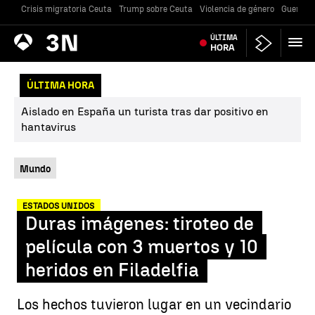
Crisis migratoria Ceuta
Trump sobre Ceuta
Violencia de género
Guerra U
Antena
ÚLTIMA
Noticias
3
HORA
ÚLTIMA HORA
Aislado en España un turista tras dar positivo en
hantavirus
Mundo
ESTADOS UNIDOS
Duras imágenes: tiroteo de
película con 3 muertos y 10
heridos en Filadelfia
Los hechos tuvieron lugar en un vecindario