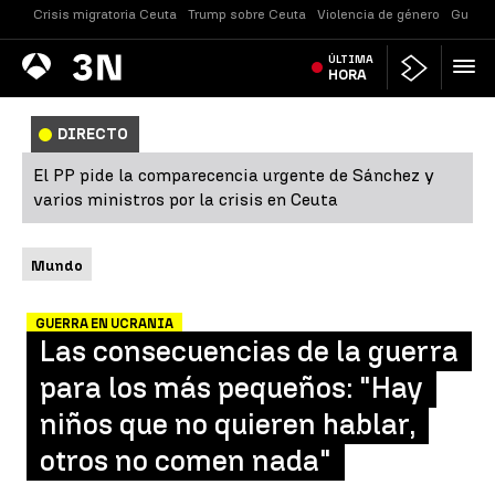
Crisis migratoria Ceuta
Trump sobre Ceuta
Violencia de género
Guerra
Antena
ÚLTIMA
Noticias
3
HORA
DIRECTO
El PP pide la comparecencia urgente de Sánchez y
varios ministros por la crisis en Ceuta
Mundo
GUERRA EN UCRANIA
Las consecuencias de la guerra
para los más pequeños: "Hay
niños que no quieren hablar,
otros no comen nada"