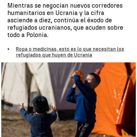
Mientras se negocian nuevos corredores
humanitarios en Ucrania y la cifra
asciende a diez, continúa el éxodo de
refugiados ucranianos, que acuden sobre
todo a Polonia.
Ropa o medicinas, esto es lo que necesitan los
refugiados que huyen de Ucrania
La llegada de refugiados ucranianos a Polonia: "He encontrado a
un niño de 2 años que ha parado de hablar" |
EFE/Rodrigo Jiménez
Antena 3 Noticias
Publicado:
14 de marzo de 2022, 19:12
Whatsapp
Facebook
X
Linkedin