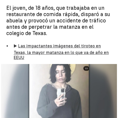
El joven, de 18 años, que trabajaba en un
restaurante de comida rápida, disparó a su
abuela y provocó un accidente de tráfico
antes de perpetrar la matanza en el
colegio de Texas.
▶️
Las impactantes imágenes del tiroteo en
Texas, la mayor matanza en lo que va de año en
EEUU
El plan de Salvador Ramos, autor del tiroteo en el colegio de
Texas |
Antena 3 Noticias
Miriam Vázquez
Actualizado:
25 de mayo de 2022, 11:44
Publicado:
25 de mayo de 2022, 07:23