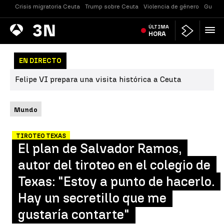
Crisis migratoria Ceuta
Trump sobre Ceuta
Violencia de género
Guerra
Antena
ÚLTIMA
Noticias
3
HORA
EN DIRECTO
Felipe VI prepara una visita histórica a Ceuta
Mundo
TIROTEO TEXAS
El plan de Salvador Ramos,
autor del tiroteo en el colegio de
Texas: "Estoy a punto de hacerlo.
Hay un secretillo que me
gustaría contarte"