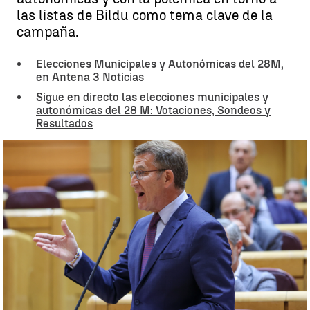
las listas de Bildu como tema clave de la
campaña.
Elecciones Municipales y Autonómicas del 28M,
en Antena 3 Noticias
Sigue en directo las elecciones municipales y
autonómicas del 28 M: Votaciones, Sondeos y
Resultados
Último cara a cara en el Senado entre Pedro Sánchez y Núñez
Feijóo antes de las elecciones, en vídeo |
EFE
Belén Montero
Publicado:
16 de mayo de 2023, 15:43