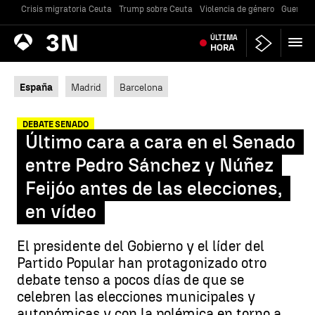
Crisis migratoria Ceuta
Trump sobre Ceuta
Violencia de género
Guerra U
Antena
ÚLTIMA
Noticias
3
HORA
España
Madrid
Barcelona
DEBATE SENADO
Último cara a cara en el Senado
entre Pedro Sánchez y Núñez
Feijóo antes de las elecciones,
en vídeo
El presidente del Gobierno y el líder del
Partido Popular han protagonizado otro
debate tenso a pocos días de que se
celebren las elecciones municipales y
autonómicas y con la polémica en torno a