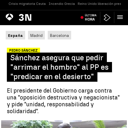
Crisis migratoria Ceuta
Incendio Grecia
Reino Unido liberación presos
Antena
ÚLTIMA
Noticias
3
HORA
España
Madrid
Barcelona
PEDRO SÁNCHEZ
Sánchez asegura que pedir
"arrimar el hombro" al PP es
"predicar en el desierto"
El presidente del Gobierno carga contra
una "oposición destructiva y negacionista"
y pide "unidad, responsabilidad y
solidaridad".