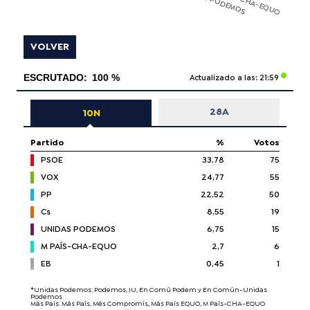
M PAÍS-CHA-EQUO
UNIDAS PODEMOS
VOLVER
ESCRUTADO:
100 %
Actualizado a las: 21:59
28A
10N
Partido
%
Votos
PSOE
33,78
75
VOX
24,77
55
PP
22,52
50
Cs
8,55
19
UNIDAS PODEMOS
6,75
15
M PAÍS-CHA-EQUO
2,7
6
EB
0,45
1
*Unidas Podemos: Podemos, IU, En Comú Podem y En Común-Unidas
Podemos​
Más País: Más País, Més Compromís, Más País EQUO, M País-CHA-EQUO