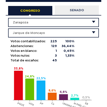
SENADO
CONGRESO
Zaragoza
Jarque de Moncayo
Votos contabilizados:
225
100
%
Abstenciones:
129
36,44
%
Votos en blanco:
1
0,45
%
Votos nulos:
3
1,33
%
Total de escaños:
45
33,8%
24,8%
22,5%
8,6%
6,8%
2,7%
0,5%
PSOE
VOX
PP
Cs
EB