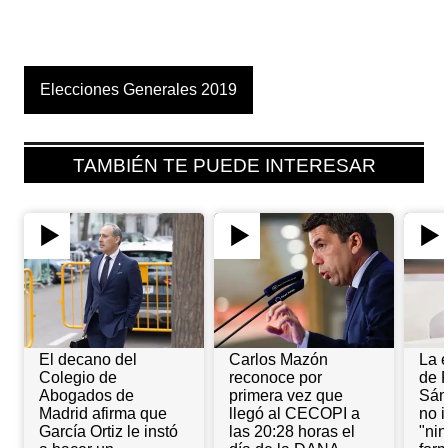
Elecciones Generales 2019
TAMBIÉN TE PUEDE INTERESAR
El decano del
Carlos Mazón
La 
Colegio de
reconoce por
de 
Abogados de
primera vez que
Sán
Madrid afirma que
llegó al CECOPI a
no 
García Ortiz le instó
las 20:28 horas el
"ni