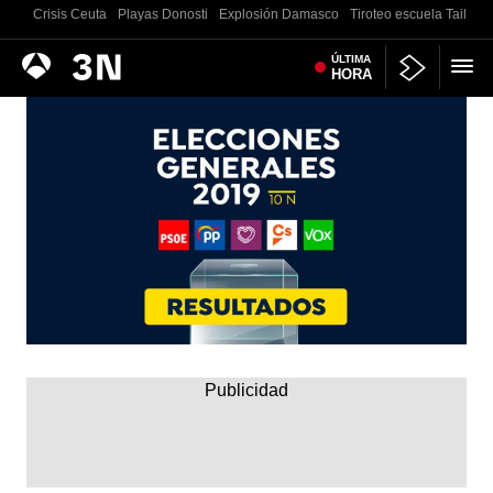
Crisis Ceuta
Playas Donosti
Explosión Damasco
Tiroteo escuela Tailand
Antena
ÚLTIMA
Noticias
HORA
3