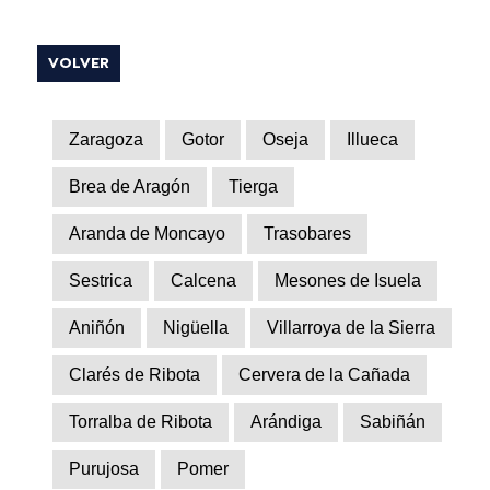
VOLVER
Zaragoza
Gotor
Oseja
Illueca
Brea de Aragón
Tierga
Aranda de Moncayo
Trasobares
Sestrica
Calcena
Mesones de Isuela
Aniñón
Nigüella
Villarroya de la Sierra
Clarés de Ribota
Cervera de la Cañada
Torralba de Ribota
Arándiga
Sabiñán
Purujosa
Pomer