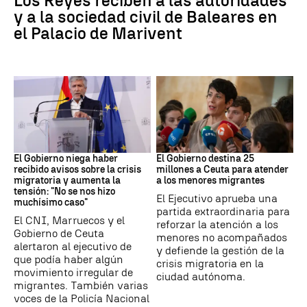
Los Reyes reciben a las autoridades
y a la sociedad civil de Baleares en
el Palacio de Marivent
Ceuta
Crisis migratoria
El Gobierno niega haber
El Gobierno destina 25
recibido avisos sobre la crisis
millones a Ceuta para atender
migratoria y aumenta la
a los menores migrantes
tensión: "No se nos hizo
El Ejecutivo aprueba una
muchísimo caso"
partida extraordinaria para
El CNI, Marruecos y el
reforzar la atención a los
Gobierno de Ceuta
menores no acompañados
alertaron al ejecutivo de
y defiende la gestión de la
que podía haber algún
crisis migratoria en la
movimiento irregular de
ciudad autónoma.
migrantes. También varias
voces de la Policía Nacional