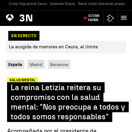
Crisis migratoria Ceuta
Incendio Grecia
Reino Unido liberación presos
Gu
Antena
ÚLTIMA
Noticias
3
HORA
EN DIRECTO
La acogida de menores en Ceuta, al límite
España
Madrid
Barcelona
SALUD MENTAL
La reina Letizia reitera su
compromiso con la salud
mental: "Nos preocupa a todos y
todos somos responsables"
Acompañada por el presidente de