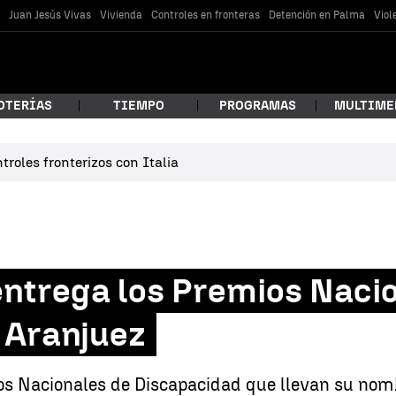
s
Juan Jesús Vivas
Vivienda
Controles en fronteras
Detención en Palma
Viol
OTERÍAS
TIEMPO
PROGRAMAS
MULTIME
roles fronterizos con Italia
 estás buscando?
 entrega los Premios Naci
 Aranjuez
car
ios Nacionales de Discapacidad que llevan su nomb