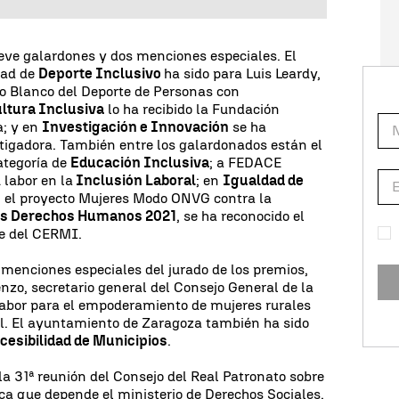
eve galardones y dos menciones especiales. El
dad de
Deporte Inclusivo
ha sido para Luis Leardy,
ro Blanco del Deporte de Personas con
ltura Inclusiva
lo ha recibido la Fundación
; y en
Investigación e Innovación
se ha
tigadora. También entre los galardonados están el
categoría de
Educación Inclusiva
; a FEDACE
 labor en la
Inclusión Laboral
; en
Igualdad de
n el proyecto Mujeres Modo ONVG contra la
os Derechos Humanos 2021
, se ha reconocido el
te del CERMI.
menciones especiales del jurado de los premios,
nzo, secretario general del Consejo General de la
labor para el empoderamiento de mujeres rurales
l. El ayuntamiento de Zaragoza también ha sido
cesibilidad de Municipios
.
la 31ª reunión del Consejo del Real Patronato sobre
ica que depende el ministerio de Derechos Sociales,