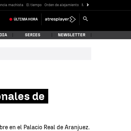
encia machista
El tiempo
Orden de alejamiento
Messi
ÚLTIMA
HORA
DIA
SERIES
NEWSLETTER
onales de
re en el Palacio Real de Aranjuez.