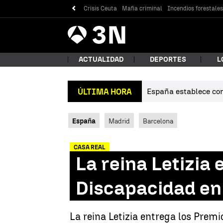
Crisis Ceuta
Mafia criminal
Incendios forestale
Antena
Noticias
3
ACTUALIDAD
DEPORTES
L
España establece cont
ÚLTIMA HORA
¿Qué
España
Madrid
Barcelona
CASA REAL
La reina Letizia
Discapacidad en
Bus
La reina Letizia entrega los Prem