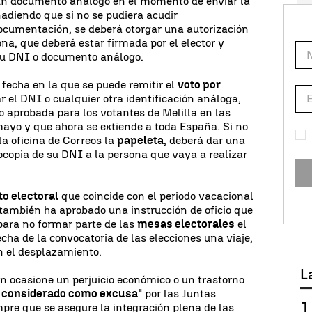
un documento análogo en el momento de enviar la
ñadiendo que si no se pudiera acudir
ocumentación, se deberá otorgar una autorización
na, que deberá estar firmada por el elector y
su DNI o documento análogo.
la fecha en la que se puede remitir el
voto por
ar el DNI o cualquier otra identificación análoga,
o aprobada para los votantes de Melilla en las
ayo y que ahora se extiende a toda España. Si no
 la oficina de Correos la
papeleta
, deberá dar una
ocopia de su DNI a la persona que vaya a realizar
to electoral
que coincide con el periodo vacacional
también ha aprobado una instrucción de oficio que
para no formar parte de las
mesas electorales
el
cha de la convocatoria de las elecciones una viaje,
on el desplazamiento.
L
ón ocasione un perjuicio económico o un trastorno
r considerado como excusa"
por las Juntas
mpre que se asegure la integración plena de las