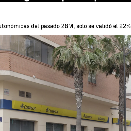
utonómicas del pasado 28M, solo se validó el 22% 
Registros en Melilla por 