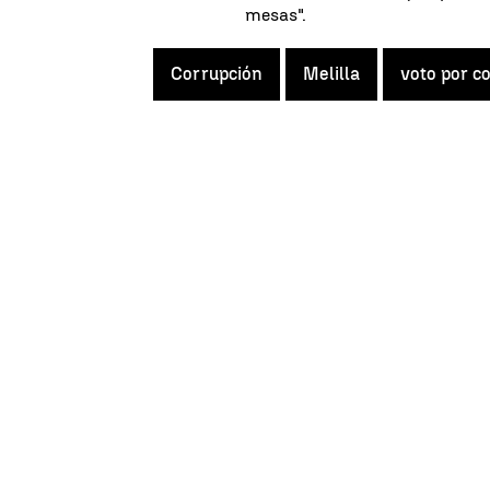
mesas".
Corrupción
Melilla
voto por c