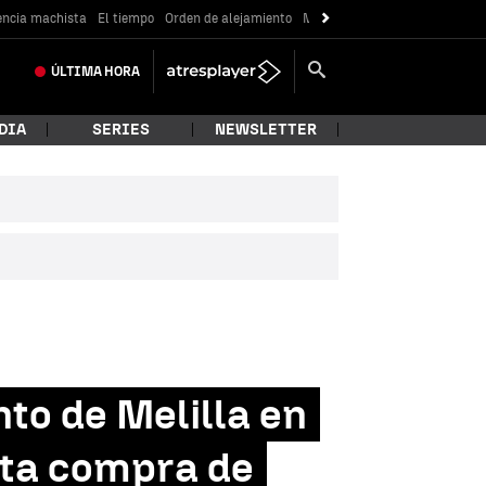
encia machista
El tiempo
Orden de alejamiento
Messi
ÚLTIMA
HORA
DIA
SERIES
NEWSLETTER
to de Melilla en
nta compra de