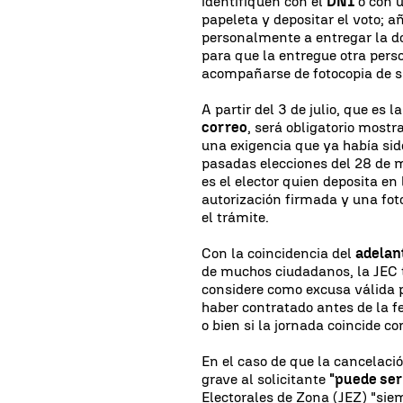
identifiquen con el
DNI
o con 
papeleta y depositar el voto; a
personalmente a entregar la d
para que la entregue otra perso
acompañarse de fotocopia de 
A partir del 3 de julio, que es 
correo
, será obligatorio mostr
una exigencia que ya había sid
pasadas elecciones del 28 de m
es el elector quien deposita en
autorización firmada y una fot
el trámite.
Con la coincidencia del
adelan
de muchos ciudadanos, la JEC 
considere como excusa válida 
haber contratado antes de la fe
o bien si la jornada coincide c
En el caso de que la cancelaci
grave al solicitante
"puede se
Electorales de Zona (JEZ) "sie