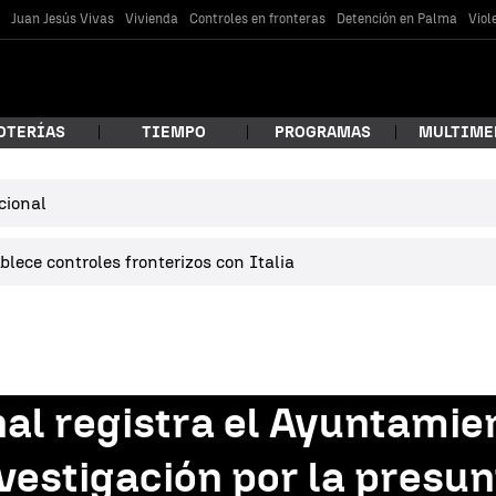
s
Juan Jesús Vivas
Vivienda
Controles en fronteras
Detención en Palma
Viol
OTERÍAS
TIEMPO
PROGRAMAS
MULTIME
cional
 estás buscando?
lece controles fronterizos con Italia
nal registra el Ayuntamien
car
nvestigación por la presu