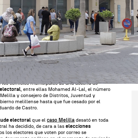
Whatsapp
Facebook
X
Linkedin
2
os despachos oficiales del Ayuntamiento de la
tro de la investigación acerca de la presunta
ones municipales del pasado 28 de mayo, han
es policiales. El supuesto
fraude electoral
del
ma fase de la campaña de las
elecciones
el 28M,
lo que abrió la veda a que surgieran otros
a, en diferentes localidades de España.
umario, guarda relación con la detención en la
los comicios municipales de una decena de
electoral
, entre ellas Mohamed Al-Lal, el número
 Melilla y consejero de Distritos, Juventud y
bierno melillense hasta que fue cesado por el
Eduardo de Castro.
aude electoral
que el
caso Melilla
desató en toda
ral ha decidido, de cara a las
elecciones
os los electores que voten por correo se