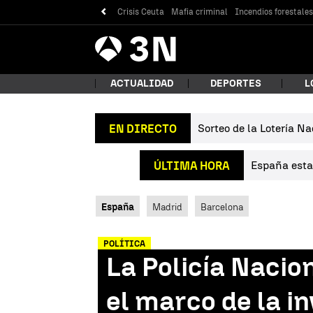
Crisis Ceuta
Mafia criminal
Incendios forestale
Antena
Noticias
3
ACTUALIDAD
DEPORTES
L
Sorteo de la Lotería Na
EN DIRECTO
¿Qué
España estab
ÚLTIMA HORA
España
Madrid
Barcelona
POLÍTICA
La Policía Nacio
Bus
el marco de la i