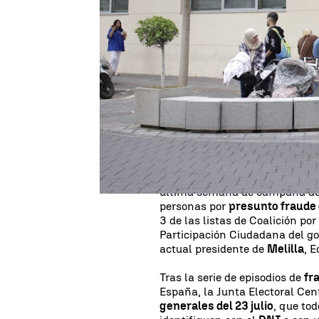
Actualizado:
09 de junio de 2023, 16:0
Publicado:
09 de junio de 2023, 11:18
Este viernes se registran vari
ciudad autónoma de Melilla den
compra de votos en las elecci
informado a Europa Press fuent
voto por correo
marcó la últi
municipales y autonómicas d
casos similares, a menor escal
La operación, bajo secreto de s
última semana de campaña de 
personas por
presunto fraude 
3 de las listas de Coalición por
Participación Ciudadana del go
actual presidente de
Melilla
, 
Tras la serie de episodios de
fr
España, la Junta Electoral Cent
generales del 23 julio
, que tod