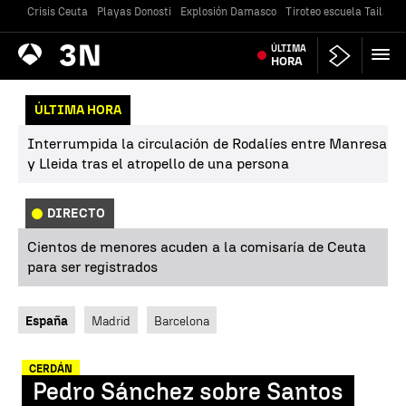
Crisis Ceuta
Playas Donosti
Explosión Damasco
Tiroteo escuela Tailandi
Antena
ÚLTIMA
Noticias
3
HORA
ÚLTIMA HORA
Interrumpida la circulación de Rodalíes entre Manresa
y Lleida tras el atropello de una persona
DIRECTO
Cientos de menores acuden a la comisaría de Ceuta
para ser registrados
España
Madrid
Barcelona
CERDÁN
Pedro Sánchez sobre Santos