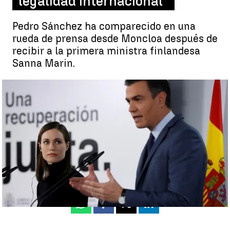
legalidad internacional"
Pedro Sánchez ha comparecido en una
rueda de prensa desde Moncloa después de
recibir a la primera ministra finlandesa
Sanna Marin.
Rueda de prensa de Pedro Sánchez y de Sanna Marin |
EFE
Miriam Vázquez
Actualizado:
26 de enero de 2022, 14:55
Publicado:
26 de enero de 2022, 14:46
Whatsapp
Facebook
X
Linkedin