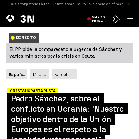
Crisis migratoria Ceuta
Trump sobre Ceuta
Violencia de género
Guerra
Antena
ÚLTIMA
Noticias
3
HORA
DIRECTO
El PP pide la comparecencia urgente de Sánchez y
varios ministros por la crisis en Ceuta
España
Madrid
Barcelona
CRISIS UCRANIA RUSIA
Pedro Sánchez, sobre el
conflicto en Ucrania: "Nuestro
objetivo dentro de la Unión
Europea es el respeto a la