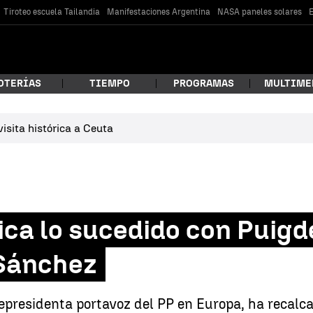
Tiroteo escuela Tailandia
Manifestaciones Argentina
NASA paneles solares
E
OTERÍAS
TIEMPO
PROGRAMAS
MULTIME
isita histórica a Ceuta
 estás buscando?
tica lo sucedido con Puig
 Sánchez
car
epresidenta portavoz del PP en Europa, ha recalca