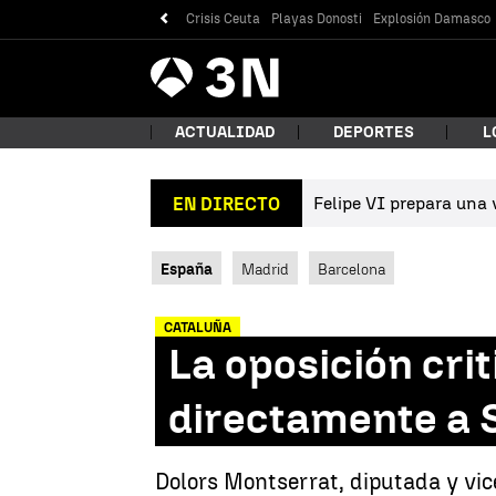
Crisis Ceuta
Playas Donosti
Explosión Damasco
Antena
Noticias
3
ACTUALIDAD
DEPORTES
L
Felipe VI prepara una v
EN DIRECTO
¿Qué
España
Madrid
Barcelona
CATALUÑA
La oposición cri
directamente a
Bus
Dolors Montserrat, diputada y vic