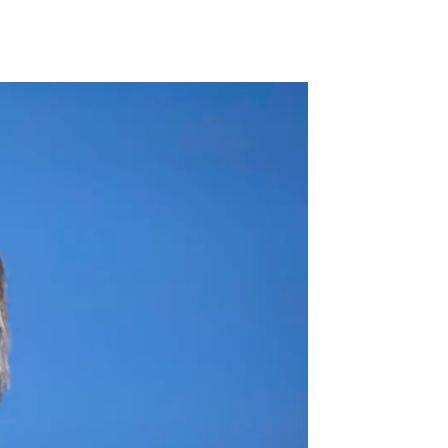
 con Puigdemont y culpa directamente a Sánchez |
EFE