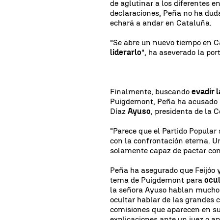
de aglutinar a los diferentes e
declaraciones, Peña no ha du
echará a andar en Cataluña.
"Se abre un nuevo tiempo en C
liderarlo
", ha aseverado la por
Finalmente, buscando
evadir 
Puigdemont, Peña ha acusado
Díaz
Ayuso
, presidenta de la
"Parece que el Partido Popular
con la confrontación eterna. Un
solamente capaz de pactar con 
Peña ha asegurado que Feijóo 
tema de Puigdemont para
ocul
la señora Ayuso hablan mucho 
ocultar hablar de las grandes c
comisiones que aparecen en sus
explicaciones ante un juez o a