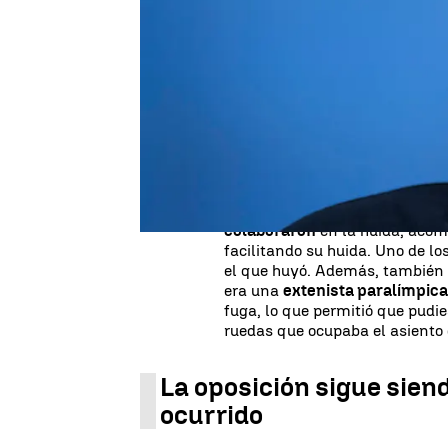
Los
partidos de la oposición
co
ex presidente de la Generalitat
responsabilidad del Ministerio
fronteras. Además, todavía se 
Pedro Sánchez
, que no se ha 
investidura del primer Presiden
Cada vez se van conociendo m
país Puigdemont
. Las últimas
colaboraron
en la huida, acom
facilitando su huida. Uno de lo
el que huyó. Además, también 
era una
extenista paralímpic
fuga, lo que permitió que pudies
ruedas que ocupaba el asiento d
La oposición sigue siend
ocurrido