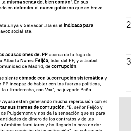
n la
misma senda del bien común
". En sus
dado en
defender el nuevo gobierno
que en breve
atalunya y Salvador Illa es el
indicado para
tavoz socialista.
las acusaciones del PP
acerca de la fuga de
 a Alberto Núñez
Feijóo
, líder del PP, y a Isabel
 Comunidad de Madrid, de
corrupción
.
 se siente
cómodo con la corrupción sistemática
y
 PP incapaz de hablar con las fuerzas políticas,
la ultraderecha, con Vox", ha juzgado Peña.
y Ayuso están generando mucha repercusión con el
tar sus tramas de corrupción
. "El señor Feijóo y
de Puigdemont y nos da la sensación que es para
antidades de dinero de los contratos y de las
 ámbitos familiares y ha llegado la hora de dar
nte una comisión de investigación", ha subrayado.