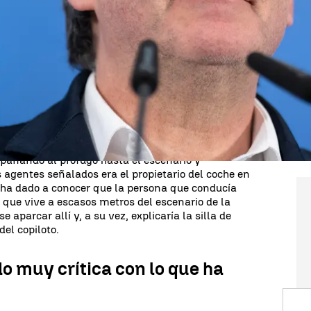
ntinúan criticando la huida de Carles Puigdemont,
, e insisten en remarcar la
posible
 del Interior
por la falta de control en las
desconoce la opinión del presidente del Gobierno,
pronunciado sobre la fuga que eclipsó la
t de la Generalitat socialista en
14 años
.
ás detalles acerca de
cómo consiguió escapar del
 investigaciones señalan que
tres mossos
pañando al prófugo hasta el escenario y
s agentes señalados era el propietario del coche en
ha dado a conocer que la persona que conducía
a
que vive a escasos metros del escenario de la
e aparcar allí y, a su vez, explicaría la silla de
el copiloto.
o muy crítica con lo que ha