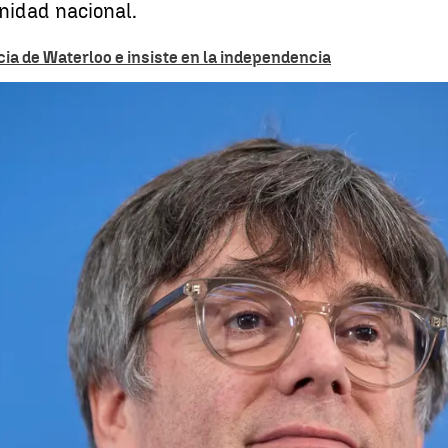
unidad nacional.
a de Waterloo e insiste en la independencia
La oposición critica lo sucedido
Whatsapp
Facebook
X
Linkedin