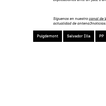
Síguenos en nuestro
canal de
actualidad de antena3noticia
Puigdemont
Salvador Illa
PP