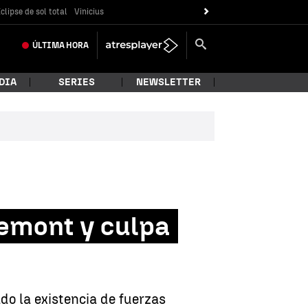
clipse de sol total
Vinicius
ÚLTIMA
HORA
DIA
SERIES
NEWSLETTER
demont y culpa
do la existencia de fuerzas