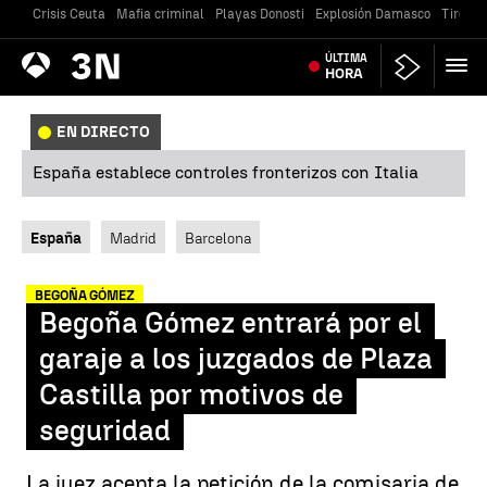
Crisis Ceuta
Mafia criminal
Playas Donosti
Explosión Damasco
Tiroteo
Antena
ÚLTIMA
Noticias
3
HORA
EN DIRECTO
España establece controles fronterizos con Italia
España
Madrid
Barcelona
BEGOÑA GÓMEZ
Begoña Gómez entrará por el
garaje a los juzgados de Plaza
Castilla por motivos de
seguridad
La juez acepta la petición de la comisaria de