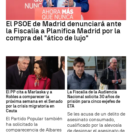
PSOE MADRID
El PSOE de Madrid denunciará ante
la Fiscalía a Planifica Madrid por la
compra del "ático de lujo"
Crisis Migratoria
ETA
El PP cita a Marlaska y a
La Fiscalía de la Audiencia
Robles a comparecer la
Nacional solicita 30 años de
próxima semana en el Senado
prisión para cinco exjefes de
por la crisis migratoria en
ETA
Ceuta
Se les acusa de un delito de
El Partido Popular también
asesinato consumado,
ha solicitado la
cualificado por la alevosía
comparecencia de Albares
de designar el asesinato de