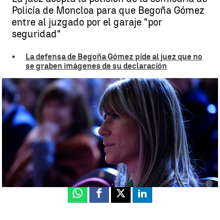
Policía de Moncloa para que Begoña Gómez
entre al juzgado por el garaje "por
seguridad"
La defensa de Begoña Gómez pide al juez que no
se graben imágenes de su declaración
La juez acepta la petición para que Begoña Gómez entre al juzgado
por el garaje |
EFE
Ana Alcaide
Publicado:
04 de julio de 2024, 14:43
Whatsapp
Facebook
X
Linkedin