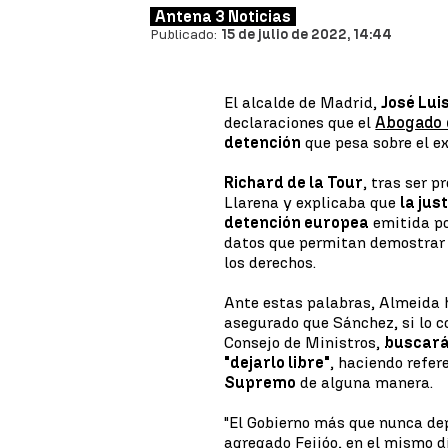
Antena 3 Noticias
Publicado:
15 de julio de 2022, 14:44
El alcalde de Madrid,
José Lui
declaraciones que el
Abogado 
detención
que pesa sobre el ex
Richard de la Tour
, tras ser 
Llarena y explicaba que
la jus
detención europea
emitida po
datos que permitan demostrar l
los derechos.
Ante estas palabras, Almeida
asegurado que Sánchez, si lo c
Consejo de Ministros,
buscará 
"dejarlo libre"
, haciendo refer
Supremo
de alguna manera.
"El Gobierno más que nunca de
agregado Feijóo, en el mismo 