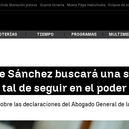
Unido liberación presos
Guerra Ucrania
Muere Pepe Habichuela
Eclipse de s
OTERÍAS
TIEMPO
PROGRAMAS
MULTIME
 estás buscando?
e Sánchez buscará una s
al de seguir en el poder
sobre las declaraciones del Abogado General de l
ar