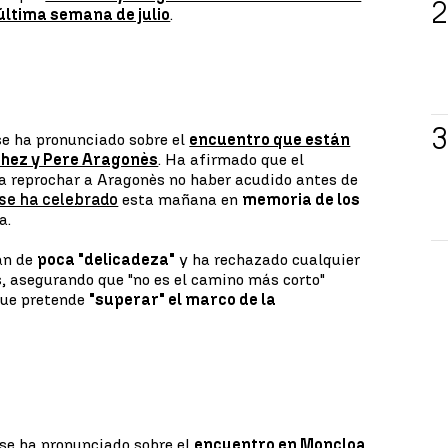
última semana de julio
.
se ha pronunciado sobre el
encuentro que están
hez y Pere Aragonès
. Ha afirmado que el
ía reprochar a Aragonès no haber acudido antes de
se ha celebrado
esta mañana en
memoria de los
a.
lán de
poca "delicadeza"
y ha rechazado cualquier
, asegurando que "no es el camino más corto"
que pretende
"superar" el marco de la
se ha pronunciado sobre el
encuentro en Moncloa