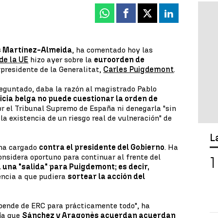
Whatsapp
Facebook
X
Linkedin
s Martínez-Almeida
, ha comentado hoy las
de la UE
hizo ayer sobre la
euroorden de
presidente de la Generalitat,
Carles Puigdemont
.
preguntado, daba la razón al magistrado Pablo
ticia belga no puede cuestionar la orden de
r el Tribunal Supremo de España ni denegarla "sin
a existencia de un riesgo real de vulneración" de
L
 ha cargado
contra el presidente del Gobierno
. Ha
onsidera oportuno para continuar al frente del
una "salida" para Puigdemont; es decir,
encia a que pudiera
sortear la acción del
pende de ERC para prácticamente todo", ha
día que
Sánchez y Aragonès acuerdan acuerdan