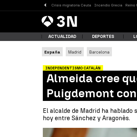
Crisis migratoria Ceuta
Incendio Grecia
Reino 
Antena
Noticias
3
ACTUALIDAD
DEPORTES
L
España
Madrid
Barcelona
¿Qué
INDEPENDENTISMO CATALÁN
Almeida cree qu
Puigdemont con t
El alcalde de Madrid ha hablado 
hoy entre Sánchez y Aragonès.
Busc