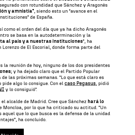
 asegurado con rotundidad que Sánchez y Aragonès
ón y amnistía"
, siendo esto un "avance en el
 instituciones" de España.
 así como el orden del día que ya ha dicho Aragonés
entro se basa en la autodeterminación y la
ita al país y a nuestras instituciones
", ha
 Lorenzo de El Escorial, donde forma parte del
 la reunión de hoy, ninguno de los dos presidentes
iones
; y ha dejado claro que el Partido Popular
a de las próximas semanas. "Lo que está claro es
pide algo lo consigue. Con el
caso Pegasus
, pidió
NI
y lo consiguió".
n el alcalde de Madrid. Cree que Sánchez
hará lo
e Moncloa, por lo que ha criticado su actitud. "Un
s aquel que lo que busca es la defensa de la unidad
ntajes", ha concluido.