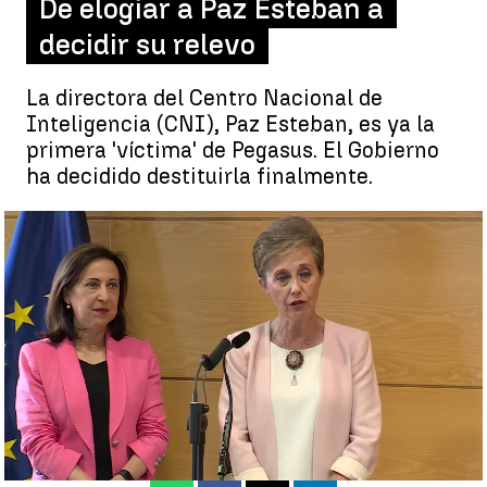
De elogiar a Paz Esteban a
decidir su relevo
La directora del Centro Nacional de
Inteligencia (CNI), Paz Esteban, es ya la
primera 'víctima' de Pegasus. El Gobierno
ha decidido destituirla finalmente.
Cambio de opinión en el Gobierno por el 'caso Pegasus': De
elogiar a Paz Esteban a decidir su relevo |
antena3noticias.com
Alejandro Plaza
Publicado:
10 de mayo de 2022, 23:30
Whatsapp
Facebook
X
Linkedin