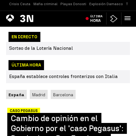
Crisis Ceuta
Mafia criminal
Playas Donosti
Explosión Damasco
Tirot
Antena
ÚLTIMA
Noticias
3
HORA
EN DIRECTO
Sorteo de la Lotería Nacional
ÚLTIMA HORA
España establece controles fronterizos con Italia
España
Madrid
Barcelona
CASO PEGASUS
Cambio de opinión en el
Gobierno por el 'caso Pegasus':