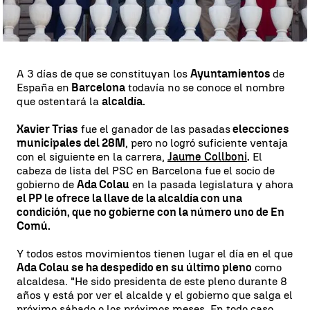
Whatsapp
Facebook
X
Linkedin
A 3 días de que se constituyan los
Ayuntamientos
de
España en
Barcelona
todavía no se conoce el nombre
que ostentará la
alcaldía.
Xavier Trias
fue el ganador de las pasadas
elecciones
municipales del 28M
, pero no logró suficiente ventaja
con el siguiente en la carrera,
Jaume Collboni
.
El
cabeza de lista del PSC en Barcelona fue el socio de
gobierno de
Ada Colau
en la pasada legislatura y ahora
el PP le ofrece la llave de la alcaldía con una
condición, que no gobierne con la número uno de En
Comú.
Y todos estos movimientos tienen lugar el día en el que
Ada Colau se ha despedido en su último pleno
como
alcaldesa. "He sido presidenta de este pleno durante 8
años y está por ver el alcalde y el gobierno que salga el
próximo sábado o los próximos meses. En todo caso,