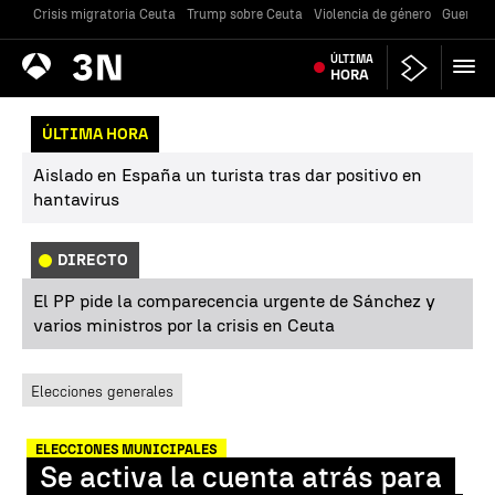
Crisis migratoria Ceuta
Trump sobre Ceuta
Violencia de género
Guerra U
Antena
ÚLTIMA
Noticias
3
HORA
ÚLTIMA HORA
Aislado en España un turista tras dar positivo en
hantavirus
DIRECTO
El PP pide la comparecencia urgente de Sánchez y
varios ministros por la crisis en Ceuta
Elecciones generales
ELECCIONES MUNICIPALES
Se activa la cuenta atrás para