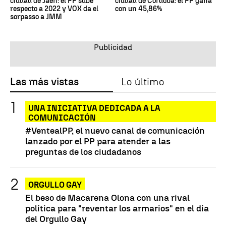
ciudad de Jaén: el PP sube
ciudad de Córdoba: el PP gana
respecto a 2022 y VOX da el
con un 45,86%
sorpasso a JMM
Las más vistas
Lo último
UNA INICIATIVA DEDICADA A LA
COMUNICACIÓN
#VentealPP, el nuevo canal de comunicación
lanzado por el PP para atender a las
preguntas de los ciudadanos
ORGULLO GAY
El beso de Macarena Olona con una rival
política para "reventar los armarios" en el día
del Orgullo Gay