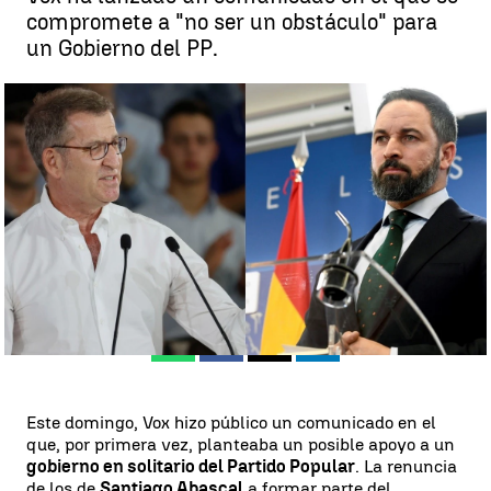
compromete a "no ser un obstáculo" para
un Gobierno del PP.
Vox abre la puerta a apoyar un Gobierno de Feijóo en solitario |
Antena 3 Noticias
Álvaro Perreau
Publicado:
07 de agosto de 2023, 09:07
Whatsapp
Facebook
X
Linkedin
Este domingo, Vox hizo público un comunicado en el
que, por primera vez, planteaba un posible apoyo a un
gobierno en solitario del Partido Popular
. La renuncia
de los de
Santiago Abascal
a formar parte del