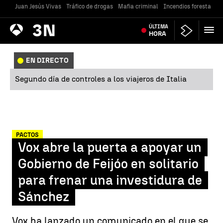
Juan Jesús Vivas
Tráfico de drogas
Mafia criminal
Incendios forestales
Antena
ÚLTIMA
Noticias
3
HORA
EN DIRECTO
Segundo día de controles a los viajeros de Italia
PACTOS
Vox abre la puerta a apoyar un
Gobierno de Feijóo en solitario
para frenar una investidura de
Sánchez
Vox ha lanzado un comunicado en el que se