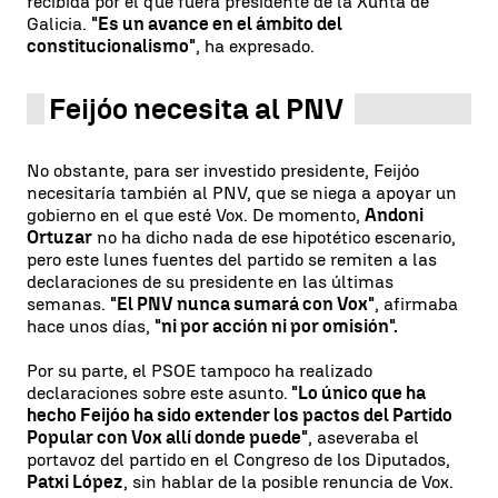
recibida por el que fuera presidente de la Xunta de
Galicia.
"Es un avance en el ámbito del
constitucionalismo"
, ha expresado.
Feijóo necesita al PNV
No obstante, para ser investido presidente, Feijóo
necesitaría también al PNV, que se niega a apoyar un
gobierno en el que esté Vox. De momento,
Andoni
Ortuzar
no ha dicho nada de ese hipotético escenario,
pero este lunes fuentes del partido se remiten a las
declaraciones de su presidente en las últimas
semanas.
"El PNV nunca sumará con Vox"
, afirmaba
hace unos días,
"ni por acción ni por omisión".
Por su parte, el PSOE tampoco ha realizado
declaraciones sobre este asunto.
"Lo único que ha
hecho Feijóo ha sido extender los pactos del Partido
Popular con Vox allí donde puede"
, aseveraba el
portavoz del partido en el Congreso de los Diputados,
Patxi López
, sin hablar de la posible renuncia de Vox.