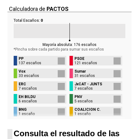
Calculadora de
PACTOS
Total Escaños:
0
Mayoría absoluta:
176
escaños
*Pincha sobre cada partido para sumar sus
escaños
PP
PSOE
137 escaños
121 escaños
Vox
Sumar
33 escaños
31 escaños
ERC
JxCAT - JUNTS
7 escaños
7 escaños
EH BILDU
PNV
6 escaños
5 escaños
BNG
COALICIÓN C.
1 escaño
1 escaño
UPN
1 escaño
Consulta el resultado de las