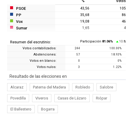
%
Votos
PSOE
43,56
105
PP
35,68
86
Vox
19,08
46
Sumar
1,65
4
Participación
81.06
%
10.8
Resumen del escrutinio:
%
Votos contabilizados:
244
100.00
%
Abstenciones:
57
18.93
%
Votos en blanco:
0
0
%
Votos nulos:
3
1.22
%
Resultado de las elecciones en
Alcaraz
Paterna del Madera
Robledo
Salobre
Povedilla
Viveros
Casas de Lázaro
Riópar
El Ballestero
Bogarra