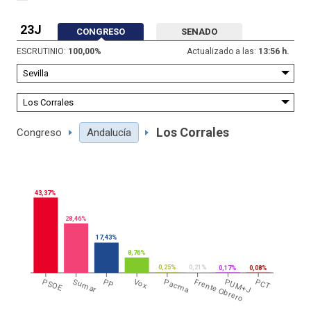
23J
CONGRESO
SENADO
ESCRUTINIO:
100,00
%
Actualizado a las:
13:56 h.
Los Corrales
Congreso
Andalucía
43,37%
28,46%
17,43%
8,76%
0,25%
0,21%
0,17%
0,08%
PSOE
Sumar
PP
Vox
Pacma
Frente Obrero
PUM+J
PCT