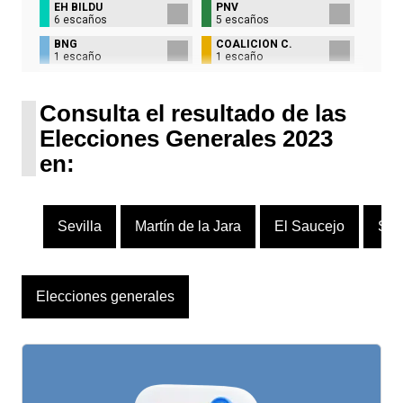
EH BILDU
PNV
6 escaños
5 escaños
BNG
COALICIÓN C.
1 escaño
1 escaño
UPN
1 escaño
Consulta el resultado de las
Elecciones Generales 2023
en:
Sevilla
Martín de la Jara
El Saucejo
Sie
Elecciones generales