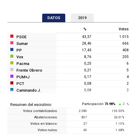
DATOS
2019
%
Votos
PSOE
43,37
1.015
Sumar
28,46
666
PP
17,43
408
Vox
8,76
205
Pacma
0,25
6
Frente Obrero
0,21
5
PUM+J
0,17
4
PCT
0,08
2
Caminando J.
0,08
2
Participación
73.98
%
2
Resumen del escrutinio:
%
Votos contabilizados:
2.380
100.00
%
Abstenciones:
837
26.01
%
Votos en blanco:
27
1.15
%
Votos nulos:
40
1.68
%