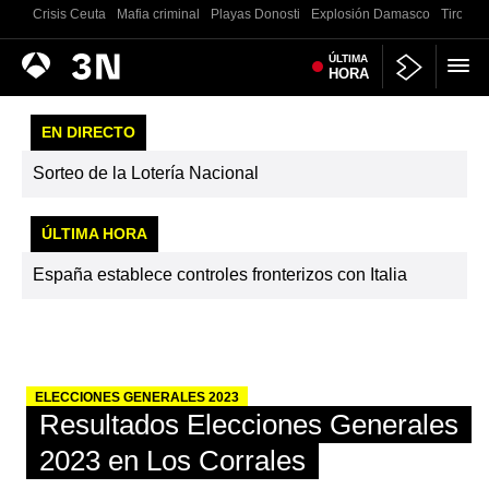
Crisis Ceuta
Mafia criminal
Playas Donosti
Explosión Damasco
Tiroteo 
Antena
ÚLTIMA
Noticias
HORA
3
EN DIRECTO
Sorteo de la Lotería Nacional
ÚLTIMA HORA
España establece controles fronterizos con Italia
ELECCIONES GENERALES 2023
Resultados Elecciones Generales
2023 en Los Corrales