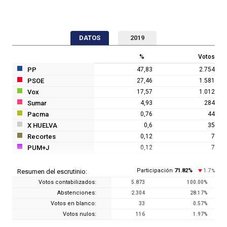
DATOS
2019
%
Votos
PP
47,83
2.754
PSOE
27,46
1.581
Vox
17,57
1.012
Sumar
4,93
284
Pacma
0,76
44
X HUELVA
0,6
35
Recortes
0,12
7
PUM+J
0,12
7
Participación
71.82
%
1.7
Resumen del escrutinio:
%
Votos contabilizados:
5.873
100.00
%
Abstenciones:
2.304
28.17
%
Votos en blanco:
33
0.57
%
Votos nulos:
116
1.97
%