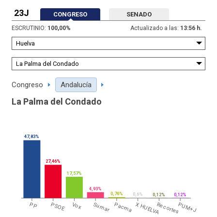
23J
CONGRESO
SENADO
ESCRUTINIO:
100,00
%
Actualizado a las:
13:56 h.
Congreso
Andalucía
La Palma del Condado
47,83%
27,46%
17,57%
4,93%
0,76%
0,6%
0,12%
0,12%
PP
PSOE
Vox
Sumar
Pacma
X HUELVA
Recortes
PUM+J