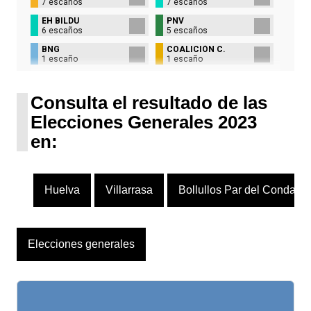
7 escaños
7 escaños
EH BILDU
PNV
6 escaños
5 escaños
BNG
COALICIÓN C.
1 escaño
1 escaño
UPN
1 escaño
Consulta el resultado de las
Elecciones Generales 2023
en:
Huelva
Villarrasa
Bollullos Par del Condado
Elecciones generales