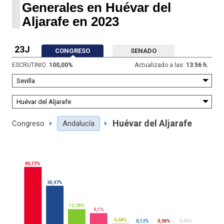
Generales en Huévar del
Aljarafe en 2023
23J
CONGRESO
SENADO
ESCRUTINIO:
100,00
%
Actualizado a las:
13:56 h.
Huévar del Aljarafe
Congreso
Andalucía
46,15%
30,97%
12,26%
9,1%
0,68%
0,12%
0,06%
0,06%