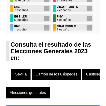
33 escaños
31 escaños
ERC
JxCAT - JUNTS
7 escaños
7 escaños
EH BILDU
PNV
6 escaños
5 escaños
BNG
COALICIÓN C.
1 escaño
1 escaño
UPN
1 escaño
Consulta el resultado de las
Elecciones Generales 2023
en:
Sevilla
Carrión de los Céspedes
Castilleja 
Elecciones generales