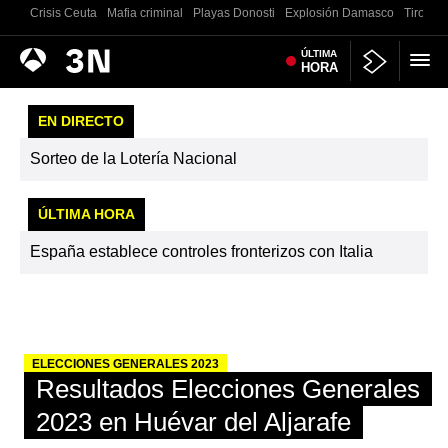
Crisis Ceuta
Mafia criminal
Playas Donosti
Explosión Damasco
Tiroteo 
Antena
ÚLTIMA
Noticias
HORA
3
EN DIRECTO
Sorteo de la Lotería Nacional
ÚLTIMA HORA
España establece controles fronterizos con Italia
ELECCIONES GENERALES 2023
Resultados Elecciones Generales
2023 en Huévar del Aljarafe