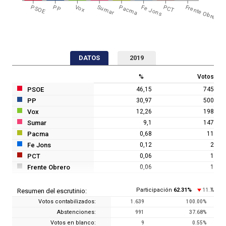
PSOE
PP
Vox
Sumar
Pacma
Fe Jons
PCT
Frente Obrero
DATOS
2019
%
Votos
PSOE
46,15
745
PP
30,97
500
Vox
12,26
198
Sumar
9,1
147
Pacma
0,68
11
Fe Jons
0,12
2
PCT
0,06
1
Frente Obrero
0,06
1
Participación
62.31
%
11.7
Resumen del escrutinio:
%
Votos contabilizados:
1.639
100.00
%
Abstenciones:
991
37.68
%
Votos en blanco:
9
0.55
%