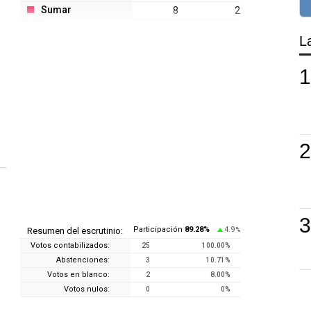
Sumar
8
2
L
Participación
89.28
%
4.9
Resumen del escrutinio:
%
Votos contabilizados:
25
100.00
%
Abstenciones:
3
10.71
%
Votos en blanco:
2
8.00
%
Votos nulos:
0
0
%