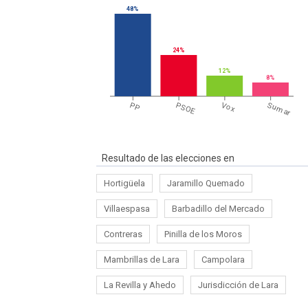
48%
24%
12%
8%
PP
PSOE
Vox
Sumar
Resultado de las elecciones en
Hortigüela
Jaramillo Quemado
Villaespasa
Barbadillo del Mercado
Contreras
Pinilla de los Moros
Mambrillas de Lara
Campolara
La Revilla y Ahedo
Jurisdicción de Lara