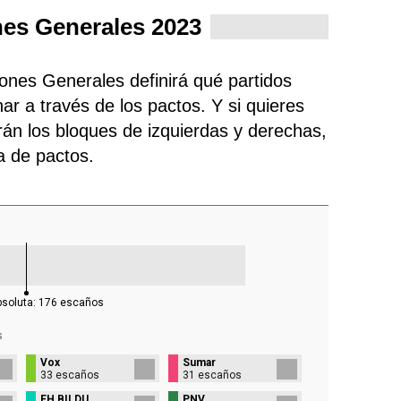
nes Generales 2023
iones Generales definirá qué partidos
ar a través de los pactos. Y si quieres
rán los bloques de izquierdas y derechas,
ra de pactos.
bsoluta:
176
escaños
s
Vox
Sumar
33 escaños
31 escaños
EH BILDU
PNV