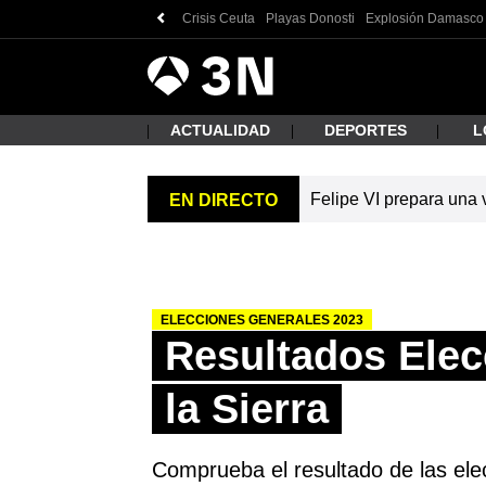
Crisis Ceuta
Playas Donosti
Explosión Damasco
Antena
Noticias
3
ACTUALIDAD
DEPORTES
L
Felipe VI prepara una v
EN DIRECTO
¿Qué
ELECCIONES GENERALES 2023
Resultados Elec
la Sierra
Busc
Comprueba el resultado de las elec