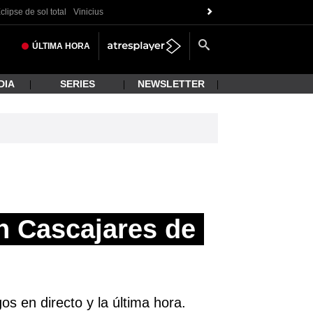
clipse de sol total
Vinicius
ÚLTIMA
HORA
DIA
SERIES
NEWSLETTER
n Cascajares de
s en directo y la última hora.