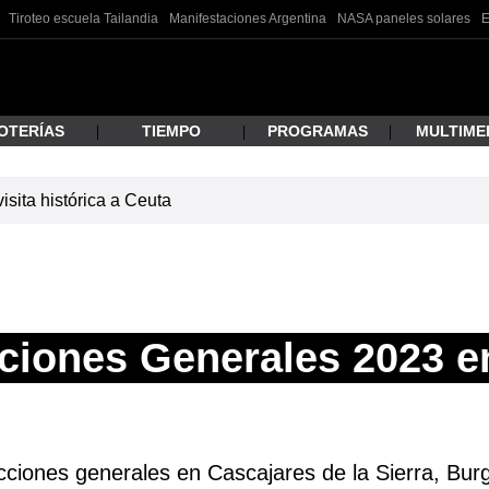
Tiroteo escuela Tailandia
Manifestaciones Argentina
NASA paneles solares
E
OTERÍAS
TIEMPO
PROGRAMAS
MULTIME
isita histórica a Ceuta
 estás buscando?
ciones Generales 2023 e
ar
ciones generales en Cascajares de la Sierra, Burgo