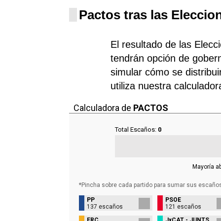
Pactos tras las Eleccio
El resultado de las Elecc
tendrán opción de gobern
simular cómo se distribui
utiliza nuestra calculado
Calculadora de
PACTOS
Total Escaños:
0
Mayoría a
*Pincha sobre cada partido para sumar sus
escaño
PP
PSOE
137 escaños
121 escaños
ERC
JxCAT - JUNTS