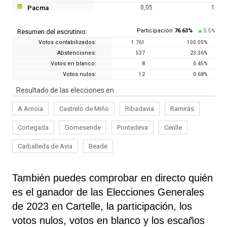
Pacma
0,05
1
Participación
76.63
%
5.5
Resumen del escrutinio:
%
Votos contabilizados:
1.761
100.00
%
Abstenciones:
537
23.36
%
Votos en blanco:
8
0.45
%
Votos nulos:
12
0.68
%
Resultado de las elecciones en
A Arnoia
Castrelo de Miño
Ribadavia
Ramirás
Cortegada
Gomesende
Pontedeva
Cenlle
Carballeda de Avia
Beade
También puedes comprobar en directo quién
es el ganador de las Elecciones Generales
de 2023 en Cartelle, la participación, los
votos nulos, votos en blanco y los escaños