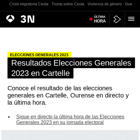
Crisis migratoria Ceuta
Trump sobre Ceuta
Violencia de género
Guerra U
Antena
ÚLTIMA
Noticias
HORA
3
ELECCIONES GENERALES 2023
Resultados Elecciones Generales
2023 en Cartelle
Conoce el resultado de las elecciones
generales en Cartelle, Ourense en directo y
la última hora.
Sigue en directo la última hora de las Elecciones
Generales 2023 en su jornada electoral