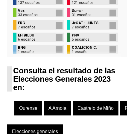
137 escaños
121 escaños
Vox
Sumar
33 escaños
31 escaños
ERC
JxCAT - JUNTS
7 escaños
7 escaños
EH BILDU
PNV
6 escaños
5 escaños
BNG
COALICIÓN C.
1 escaño
1 escaño
UPN
1 escaño
Consulta el resultado de las
Elecciones Generales 2023
en:
Ourense
A Arnoia
Castrelo de Miño
Rib
Elecciones generales