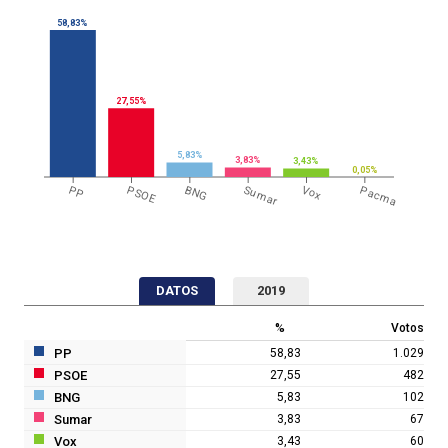
58,83%
27,55%
5,83%
3,83%
3,43%
0,05%
PP
PSOE
BNG
Sumar
Vox
Pacma
DATOS
2019
%
Votos
PP
58,83
1.029
PSOE
27,55
482
BNG
5,83
102
Sumar
3,83
67
Vox
3,43
60