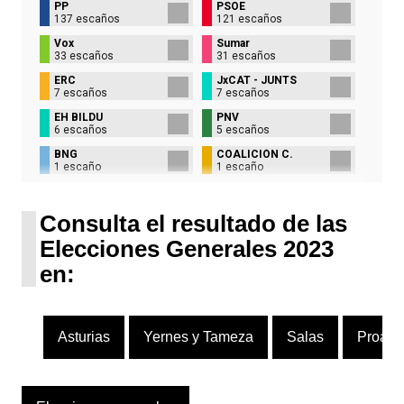
PP
PSOE
137 escaños
121 escaños
Vox
Sumar
33 escaños
31 escaños
ERC
JxCAT - JUNTS
7 escaños
7 escaños
EH BILDU
PNV
6 escaños
5 escaños
BNG
COALICIÓN C.
1 escaño
1 escaño
UPN
1 escaño
Consulta el resultado de las
Elecciones Generales 2023
en:
Asturias
Yernes y Tameza
Salas
Proaza