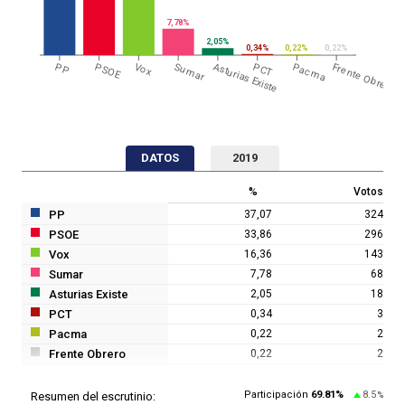
7,78%
2,05%
0,34%
0,22%
0,22%
Asturias Existe
PP
PSOE
Vox
Sumar
PCT
Pacma
Frente Obrero
DATOS
2019
%
Votos
PP
37,07
324
PSOE
33,86
296
Vox
16,36
143
Sumar
7,78
68
Asturias Existe
2,05
18
PCT
0,34
3
Pacma
0,22
2
Frente Obrero
0,22
2
Participación
69.81
%
8.5
Resumen del escrutinio:
%