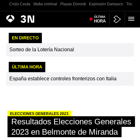
Crisis Ceuta
Mafia criminal
Playas Donosti
Explosión Damasco
Tiroteo 
Antena
ÚLTIMA
Noticias
HORA
3
EN DIRECTO
Sorteo de la Lotería Nacional
ÚLTIMA HORA
España establece controles fronterizos con Italia
ELECCIONES GENERALES 2023
Resultados Elecciones Generales
2023 en Belmonte de Miranda