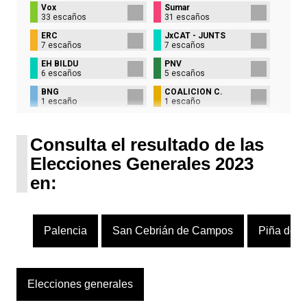
Vox
Sumar
33 escaños
31 escaños
ERC
JxCAT - JUNTS
7 escaños
7 escaños
EH BILDU
PNV
6 escaños
5 escaños
BNG
COALICIÓN C.
1 escaño
1 escaño
UPN
1 escaño
Consulta el resultado de las
Elecciones Generales 2023
en:
Palencia
San Cebrián de Campos
Piña de 
Elecciones generales