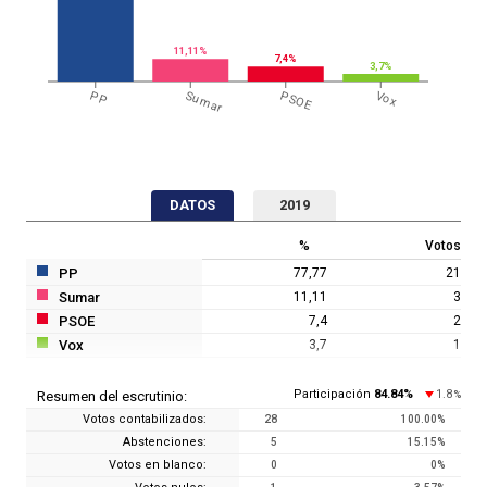
11,11%
7,4%
3,7%
PP
Sumar
PSOE
Vox
DATOS
2019
%
Votos
PP
77,77
21
Sumar
11,11
3
PSOE
7,4
2
Vox
3,7
1
Participación
84.84
%
1.8
Resumen del escrutinio:
%
Votos contabilizados:
28
100.00
%
Abstenciones:
5
15.15
%
Votos en blanco:
0
0
%