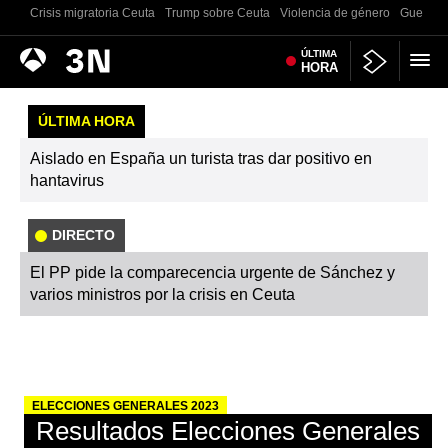
Crisis migratoria Ceuta
Trump sobre Ceuta
Violencia de género
Guerra U
Antena
ÚLTIMA
Noticias
HORA
3
ÚLTIMA HORA
Aislado en España un turista tras dar positivo en
hantavirus
DIRECTO
El PP pide la comparecencia urgente de Sánchez y
varios ministros por la crisis en Ceuta
ELECCIONES GENERALES 2023
Resultados Elecciones Generales