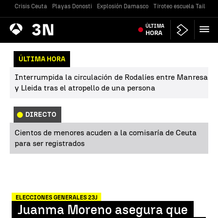
Crisis Ceuta
Playas Donosti
Explosión Damasco
Tiroteo escuela Tailandi
Antena
ÚLTIMA
Noticias
3
HORA
ÚLTIMA HORA
Interrumpida la circulación de Rodalíes entre Manresa
y Lleida tras el atropello de una persona
DIRECTO
Cientos de menores acuden a la comisaría de Ceuta
para ser registrados
ELECCIONES GENERALES 23J
Juanma Moreno asegura que