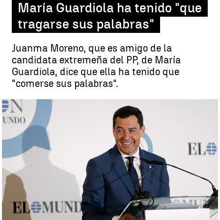
María Guardiola ha tenido "que
tragarse sus palabras"
Juanma Moreno, que es amigo de la
candidata extremeña del PP, de María
Guardiola, dice que ella ha tenido que
"comerse sus palabras".
Juanma Moreno asegura que Guardiola ha tenido "que tragarse sus
palabras" |
EFE
Paula V. Sisó
Publicado:
03 de julio de 2023, 18:35