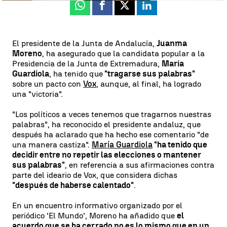
Whatsapp
Facebook
X
Linkedin
El presidente de la Junta de Andalucía,
Juanma
Moreno
, ha asegurado que la candidata popular a la
Presidencia de la Junta de Extremadura,
María
Guardiola
, ha tenido que
"tragarse sus palabras"
sobre un pacto con
Vox
, aunque, al final, ha logrado
una "victoria".
"Los políticos a veces tenemos que tragarnos nuestras
palabras", ha reconocido el presidente andaluz, que
después ha aclarado que ha hecho ese comentario "de
una manera castiza".
María Guardiola
"ha tenido que
decidir entre no repetir las elecciones o mantener
sus palabras"
, en referencia a sus afirmaciones contra
parte del ideario de Vox, que considera dichas
"después de haberse calentado"
.
En un encuentro informativo organizado por el
periódico 'El Mundo', Moreno ha añadido que
el
acuerdo que se ha cerrado no es lo mismo que en un