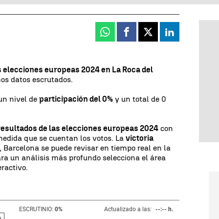
Whatsapp
Facebook
X
Linkedin
as elecciones europeas 2024 en
La Roca del
mos datos escrutados.
 un nivel de
participación del 0%
y un total de 0
resultados de las elecciones europeas 2024
con
medida que se cuentan los votos. La
victoria
, Barcelona se puede revisar en tiempo real en la
ara un análisis más profundo selecciona el área
ractivo.
ESCRUTINIO:
0
%
Actualizado a las:
--:-- h.