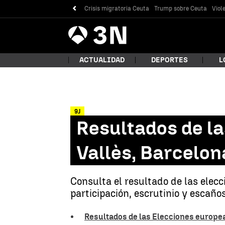
Crisis migratoria Ceuta
Trump sobre Ceuta
Viol
Antena
Noticias
3
ACTUALIDAD
DEPORTES
L
9J
¿Qué
Resultados de la
Vallès, Barcelon
Consulta el resultado de las elec
participación, escrutinio y escaños
Bus
Resultados de las Elecciones europea