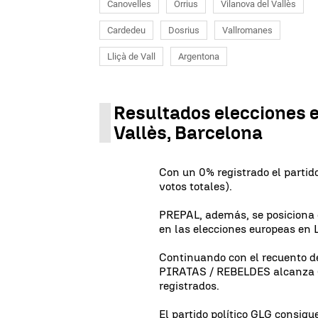
Canovelles
Òrrius
Vilanova del Vallès
Cardedeu
Dosrius
Vallromanes
Lliçà de Vall
Argentona
Resultados elecciones 
Vallès, Barcelona
Con un 0% registrado el partido
votos totales).
PREPAL, además, se posiciona 
en las elecciones europeas en L
Continuando con el recuento de
PIRATAS / REBELDES alcanza (0
registrados.
El partido político GLG consigue