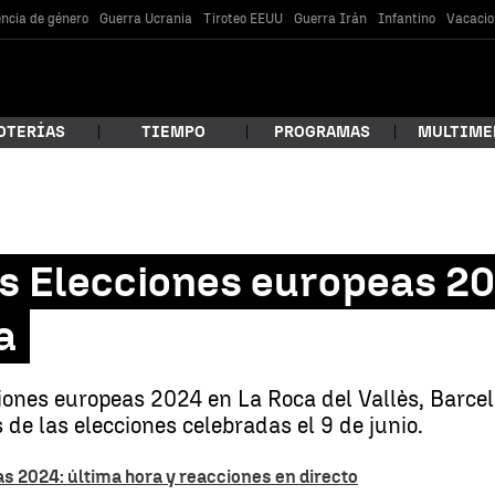
encia de género
Guerra Ucrania
Tiroteo EEUU
Guerra Irán
Infantino
Vacacio
OTERÍAS
TIEMPO
PROGRAMAS
MULTIME
 estás buscando?
s Elecciones europeas 20
a
ciones europeas 2024 en La Roca del Vallès, Barcel
 de las elecciones celebradas el 9 de junio.
car
s 2024: última hora y reacciones en directo