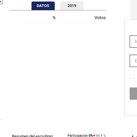
DATOS
2019
%
Votos
Participación
0
%
64.9
Resumen del escrutinio:
%