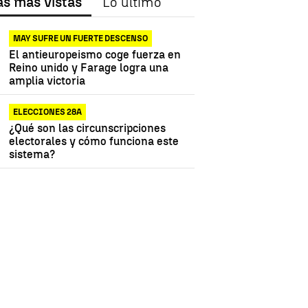
as más vistas
Lo último
MAY SUFRE UN FUERTE DESCENSO
El antieuropeismo coge fuerza en
Reino unido y Farage logra una
amplia victoria
ELECCIONES 28A
¿Qué son las circunscripciones
electorales y cómo funciona este
sistema?