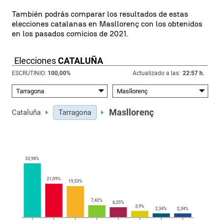
También podrás comparar los resultados de estas
elecciones catalanas en Masllorenç con los obtenidos
en los pasados comicios de 2021.
Elecciones
CATALUÑA
ESCRUTINIO:
100,00
%
Actualizado a las:
22:57 h.
Masllorenç
Cataluña
Tarragona
33,98
%
21,09
%
19,53
%
7,42
%
6,25
%
3,9
%
2,34
%
2,34
%