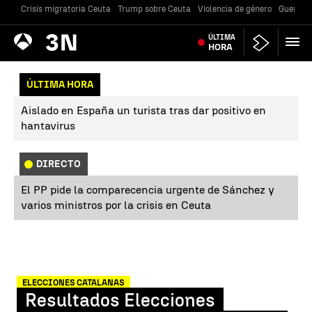
Crisis migratoria Ceuta
Trump sobre Ceuta
Violencia de género
Guerra U
Antena
ÚLTIMA
Noticias
3
HORA
ÚLTIMA HORA
Aislado en España un turista tras dar positivo en
hantavirus
DIRECTO
El PP pide la comparecencia urgente de Sánchez y
varios ministros por la crisis en Ceuta
ELECCIONES CATALANAS
Resultados Elecciones