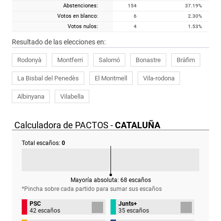
Abstenciones:
154
37.19
%
Votos en blanco:
6
2.30
%
Votos nulos:
4
1.53
%
Resultado de las elecciones en:
Rodonyà
Montferri
Salomó
Bonastre
Bràfim
La Bisbal del Penedès
El Montmell
Vila-rodona
Albinyana
Vilabella
Calculadora de PACTOS -
CATALUÑA
Total escaños:
0
Mayoría absoluta:
68
escaños
*Pincha sobre cada partido para sumar sus
escaños
PSC
Junts+
42 escaños
35 escaños