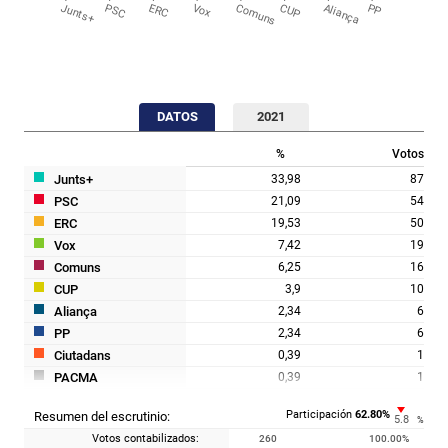
Junts+
PSC
ERC
Vox
Comuns
CUP
Aliança
PP
DATOS
2021
%
Votos
Junts+
33,98
87
PSC
21,09
54
ERC
19,53
50
Vox
7,42
19
Comuns
6,25
16
CUP
3,9
10
Aliança
2,34
6
PP
2,34
6
Ciutadans
0,39
1
PACMA
0,39
1
Participación
62.80
%
Resumen del escrutinio:
5.8
%
Votos contabilizados:
260
100.00
%