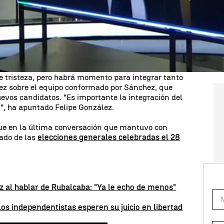
tico, que a una persona", ha señalado.
 trayectoria política de Rubalcaba y la "virtud" de
sta a si Rubalcaba se entristeció cuando el actual
apartó de las listas a políticos como Elena
 conformaron el equipo de Rubalcaba.
 tristeza, pero habrá momento para integrar tanto
lez sobre el equipo conformado por Sánchez, que
uevos candidatos. "Es importante la integración del
a", ha apuntado Felipe González.
que en la última conversación que mantuvo con
tado de las
elecciones generales celebradas el 28
 al hablar de Rubalcaba: "Ya le echo de menos"
os independentistas esperen su juicio en libertad