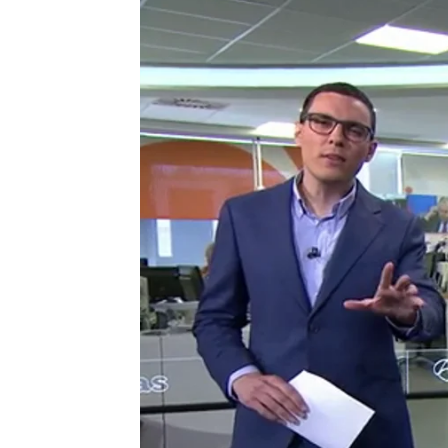
Madrid
Antena 3 Noticias
Publicado:
13 de mayo de 2019, 17:13
El expresidente del Gobierno Fe
que siempre tuvo al proyecto d
Pérez Rubalcaba,
fallecido est