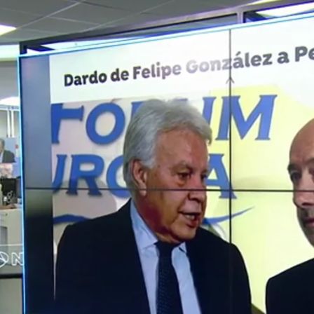
Felipe González lanza un dardo a Pedro Sánchez y pide a "los apartad
Whatsapp
Facebook
X
Linkedin
lipe González, ha destacado este lunes la lealtad
el PSOE el exvicepresidente del Gobierno
Alfredo
e pasado viernes a causa de un ictus. "Rubalcaba