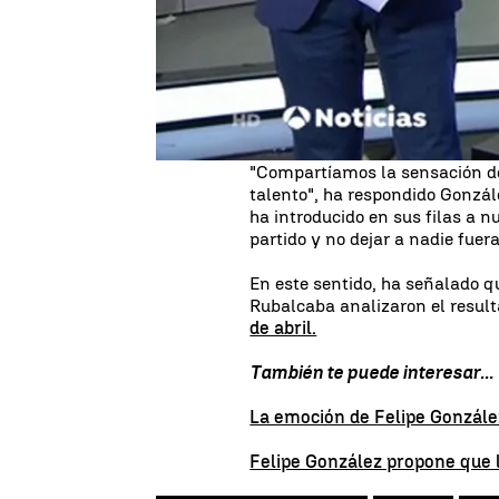
era más leal a un proyecto polí
Felipe González
ha valorado la
ser "leal al partido"
, en respue
líder del PSOE, Pedro Sánchez, 
Valenciano o José Blanco, que
"Compartíamos la sensación de
talento", ha respondido Gonzá
ha introducido en sus filas a n
partido y no dejar a nadie fuer
En este sentido, ha señalado 
Rubalcaba analizaron el resul
de abril.
También te puede interesar...
La emoción de Felipe González
Felipe González propone que l