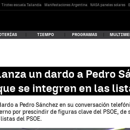
Tiroteo escuela Tailandia
Manifestaciones Argentina
NASA paneles solares
E
OTERÍAS
TIEMPO
PROGRAMAS
MULTIME
 estás buscando?
lanza un dardo a Pedro S
ue se integren en las lis
dardo a Pedro Sánchez en su conversación telefón
ierno por prescindir de figuras clave del PSOE, de 
listas del PSOE.
car