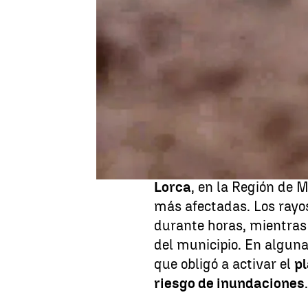
Publicado:
25 de julio de 2025, 09:02
La inestabilidad atmosfé
lluvias, granizo y torm
litoral mediterráneo dur
Región de
Murcia
, Cast
Valenciana, Cataluña e I
incidencias por acumula
Lorca
, en la Región de M
más afectadas. Los rayos
durante horas, mientras 
del municipio. En alguna
que obligó a activar el
p
riesgo de inundaciones