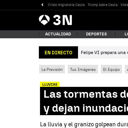
Crisis migratoria Ceuta
Trump sobre Ceuta
Viol
Antena
Noticias
3
ACTUALIDAD
DEPORTES
L
Felipe VI prepara una v
EN DIRECTO
¿Qué
La Previsión
Tus Imágenes
El Equipo
LLUVIAS
Las tormentas d
y dejan inundaci
Bus
La lluvia y el granizo golpean dur