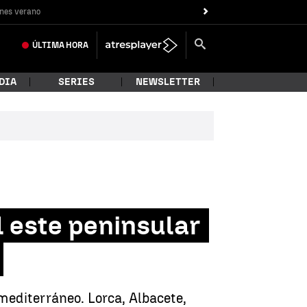
nes verano
ÚLTIMA
HORA
DIA
SERIES
NEWSLETTER
 este peninsular
 mediterráneo. Lorca, Albacete,