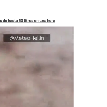
 de hasta 60 litros en una hora
inundaciones y vuelos retrasados |
Antena 3 Noticias