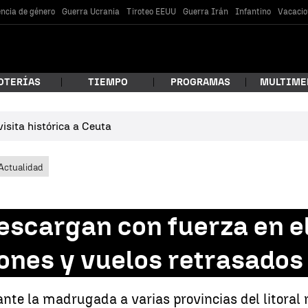
encia de género
Guerra Ucrania
Tiroteo EEUU
Guerra Irán
Infantino
Vacacio
OTERÍAS
TIEMPO
PROGRAMAS
MULTIME
isita histórica a Ceuta
 estás buscando?
Actualidad
escargan con fuerza en el
ones y vuelos retrasados
car
ante la madrugada a varias provincias del litoral