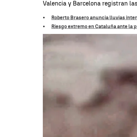
Valencia y Barcelona registran la
Roberto Brasero anuncia lluvias int
Riesgo extremo en Cataluña ante la pr
Celia de Santiago