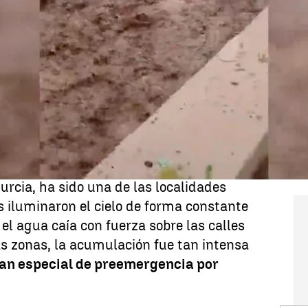
Whatsapp
Facebook
X
Linkedin
rica ha dejado un episodio de intensas
entas eléctricas
en buena parte del
ante la pasada noche. Municipios de la
illa-La Mancha, la Comunidad
lles Balears han registrado importantes
ción de agua y fenómenos adversos.
urcia, ha sido una de las localidades
 iluminaron el cielo de forma constante
el agua caía con fuerza sobre las calles
s zonas, la acumulación fue tan intensa
lan especial de preemergencia por
.