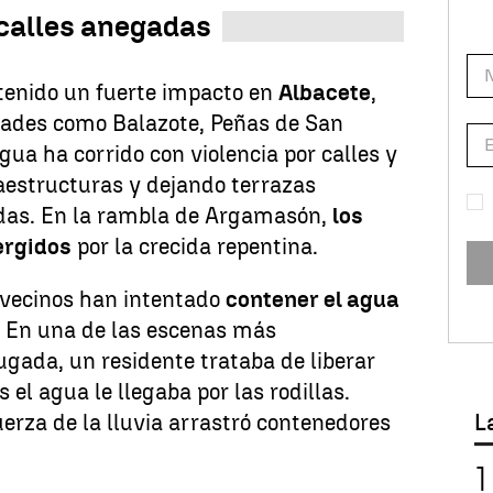
 calles anegadas
tenido un fuerte impacto en
Albacete
,
dades como Balazote, Peñas de San
 agua ha corrido con violencia por calles y
aestructuras y dejando terrazas
as. En la rambla de Argamasón,
los
ergidos
por la crecida repentina.
 vecinos han intentado
contener el agua
. En una de las escenas más
gada, un residente trataba de liberar
 el agua le llegaba por las rodillas.
L
uerza de la lluvia arrastró contenedores