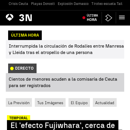
Crisis Ceuta
Playas Donosti
Explosión Damasco
Tiroteo escuela Tailandi
Antena
ÚLTIMA
Noticias
3
HORA
ÚLTIMA HORA
Interrumpida la circulación de Rodalíes entre Manresa
y Lleida tras el atropello de una persona
DIRECTO
Cientos de menores acuden a la comisaría de Ceuta
para ser registrados
La Previsión
Tus Imágenes
El Equipo
Actualidad
TEMPORAL
El 'efecto Fujiwhara', cerca de