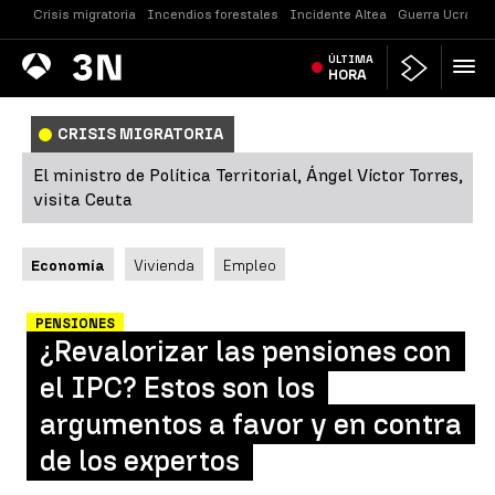
Crisis migratoria
Incendios forestales
Incidente Altea
Guerra Ucrania
Antena
ÚLTIMA
Noticias
3
HORA
CRISIS MIGRATORIA
El ministro de Política Territorial, Ángel Víctor Torres,
visita Ceuta
Economía
Vivienda
Empleo
PENSIONES
¿Revalorizar las pensiones con
el IPC? Estos son los
argumentos a favor y en contra
de los expertos