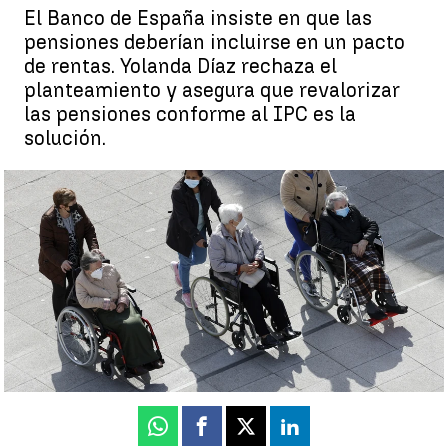
El Banco de España insiste en que las
pensiones deberían incluirse en un pacto
de rentas. Yolanda Díaz rechaza el
planteamiento y asegura que revalorizar
las pensiones conforme al IPC es la
solución.
¿Revalorizar las pensiones con el IPC? Estos son los
argumentos a favor y en contra de los expertos |
EFE
Rosa María Salcedo
Publicado:
02 de junio de 2022, 23:00
Whatsapp
Facebook
X
Linkedin