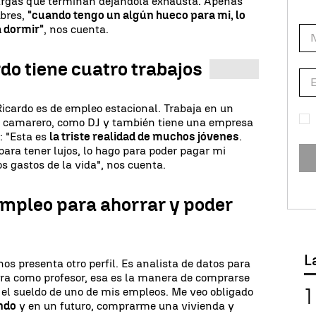
argas que terminan dejándola exhausta. Apenas
ibres,
"cuando tengo un algún hueco para mi, lo
a dormir"
, nos cuenta.
do tiene cuatro trabajos
Ricardo es de empleo estacional. Trabaja en un
o camarero, como DJ y también tiene una empresa
: "Esta es
la triste realidad de muchos jóvenes
.
para tener lujos, lo hago para poder pagar mi
os gastos de la vida", nos cuenta.
empleo para ahorrar y poder
L
os presenta otro perfil. Es analista de datos para
tra como profesor, esa es la manera de comprarse
 el sueldo de uno de mis empleos. Me veo obligado
ndo
y en un futuro, comprarme una vivienda y