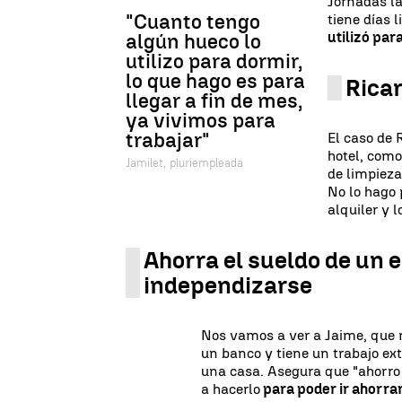
Jornadas l
"Cuanto tengo
tiene días l
utilizó par
algún hueco lo
utilizo para dormir,
lo que hago es para
Ricar
llegar a fin de mes,
ya vivimos para
trabajar"
El caso de 
hotel, com
Jamilet, pluriempleada
de limpieza
No lo hago 
alquiler y l
Ahorra el sueldo de un 
independizarse
Nos vamos a ver a Jaime, que n
un banco y tiene un trabajo ex
una casa. Asegura que "ahorro
a hacerlo
para poder ir ahorra