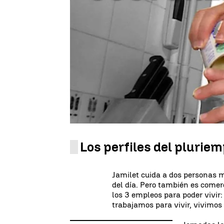
Si tomamos como referencia el
ha aumentado un 13%
. Y si l
que ha tenido que buscarse un
También tiene mucho que ver lo
reformas laborales
. Pero el 
medio millón de personas plu
mujeres y representan al 3% d
del 2,7 % del total de 21,2 mi
al que tiene de media esta situ
Los perfiles del plurie
Jamilet cuida a dos personas 
del día. Pero también es comer
los 3 empleos para poder vivir
trabajamos para vivir, vivimos 