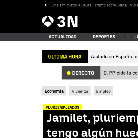
Crisis migratoria Ceuta
Trump sobre Ceuta
Viol
Antena
Noticias
3
ACTUALIDAD
DEPORTES
L
Aislado en España un 
ÚLTIMA HORA
¿Qué
El PP pide la c
DIRECTO
Economía
Vivienda
Empleo
PLURIEMPLEADOS
Jamilet, pluriem
Bus
tengo algún huec