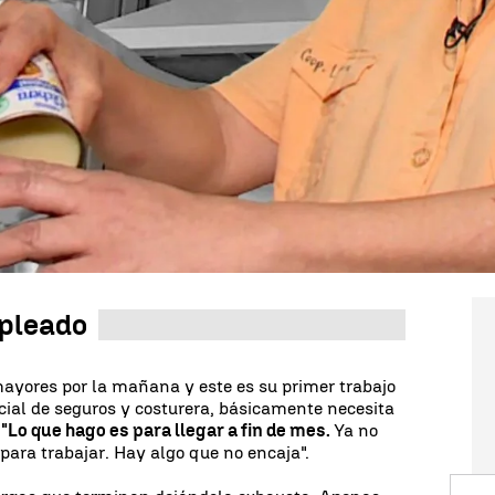
 dato del
año 2021
, el número de
pluriempleados
o comparamos con el
2019
la cantidad de personas
 segundo trabajo ha
aumentado en un 30%.
s diferentes tipos de contratos fijados en
las
hecho es que, desde hace muy poco, se supera el
riempleadas (585.800),
de los que 301.200 son
el total de ocupadas. Este grupo supone
alrededor
llones de ocupados
en España, y su peso es menor
ación en el resto de países europeos.
mpleado
mayores por la mañana y este es su primer trabajo
cial de seguros y costurera, básicamente necesita
:
"Lo que hago es para llegar a fin de mes.
Ya no
para trabajar. Hay algo que no encaja".