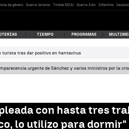
encia de género
Guerra Ucrania
Tiroteo EEUU
Guerra Irán
Infantino
Vacacio
OTERÍAS
TIEMPO
PROGRAMAS
MULTIME
turista tras dar positivo en hantavirus
 estás buscando?
omparecencia urgente de Sánchez y varios ministros por la cri
pleada con hasta tres tr
car
o, lo utilizo para dormir"