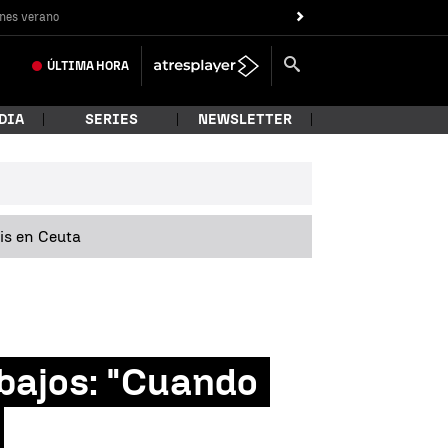
nes verano
ÚLTIMA
HORA
DIA
SERIES
NEWSLETTER
sis en Ceuta
abajos: "Cuando